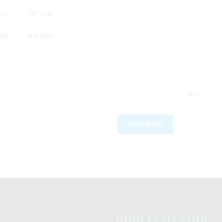
פטריות
קדי
שעועית
תו
עקבו גם ברשתות