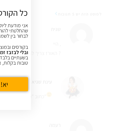
כל הקורס
לפוסט הזה יש 5 תגובות
אני מודעת ליוק
שגית
שהחלטתי להורי
לבחור בין לשמו
היי ,
בקורסים ובמוצר
ובלי לבזבז זמן
האורז צריך להיות מבושל לפניי ?
בשעתיים בלבד,
טובות בקלות, א
עינת שגיא
יא! 
כתוב "מבשלים את האורז"
רעמה