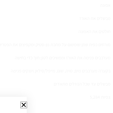
אפונה
מבשלים את האורז
חולטים את האפונה
מורחים כפית שמן שומשום על מחבת נון-סטיק ומקפיצים את הפטריו
מערבבים פנימה את האורז וממשיכים לטגן תוך כדי בחישה
בקערה מערבבים מים, סויה, שום, מייפל/סילאן ויוצקים פנימה
מבשלים עד שכל הנוזלים מתאדים
צפיות
5,284