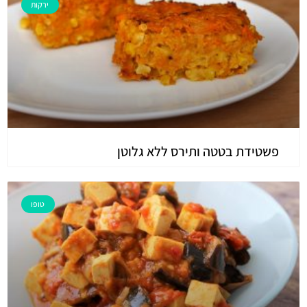
ירקות
פשטידת בטטה ותירס ללא גלוטן
טופו