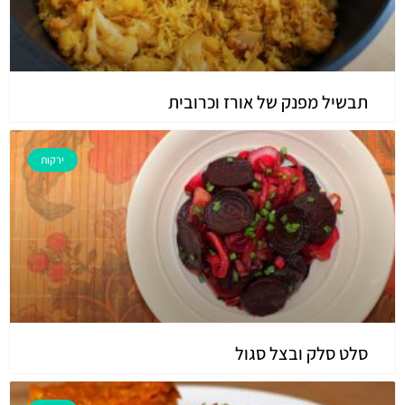
תבשיל מפנק של אורז וכרובית
ירקות
סלט סלק ובצל סגול