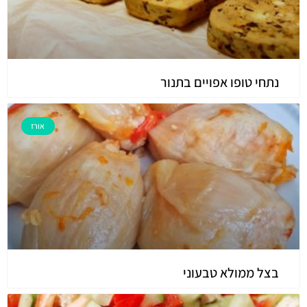
נתחי טופו אפויים בתנור
אורז
בצל ממולא טבעוני