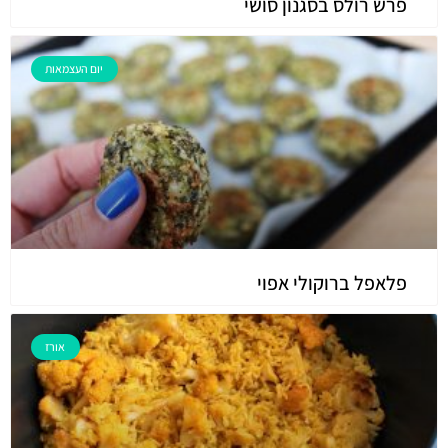
פרש רולס בסגנון סושי
יום העצמאות
פלאפל ברוקולי אפוי
אורז