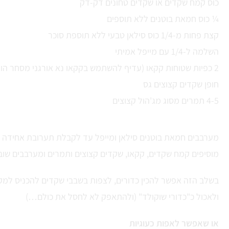
כוס קמח שקדים או שקדים טחונים דק-דק
¼ כוס חמאת בוטנים ללא תוספים
קצת פחות מ-1/4 כוס סילאן טבעי ללא תוספת סוכר
השלמה ל-1/4 עם מייפל אמיתי
2 כפיות שטוחות קקאו (עדיף להשתמש בקקאו נא אורגני מסחר הוגן)
חופן שקדים קצוצים גס
4-5 תמרים מסוג מג'הול קצוצים
מערבבים חמאת בוטנים סילאן ומייפל עד לקבלת תערובת אחידה
מוסיפים קמח שקדים, קקאו, שקדים קצוצים ותמרים ומערבבים שוב
בשלב הזה אפשר להכין כדורים, לצפות בשבבי שקדים להכניס למק
ולאכול כ"כדורי שוקולד" (ולהתאפק לא לחסל את כולם…)
או שאפשר לאפות כעוגיות