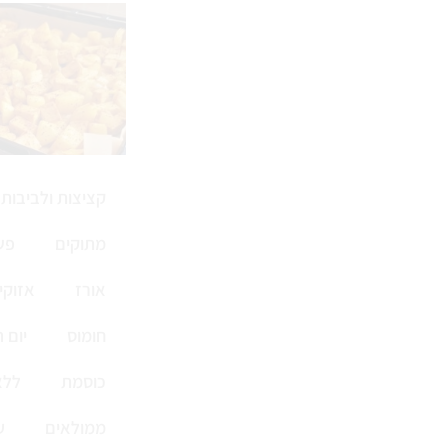
קציצות ולביבות
מתוקים
פש
אורז
אזוקי
חומוס
יום 
כוסמת
ללא
ממולאים
ע