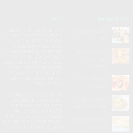
פוסטים אחרונים
מי אני
עינת שגיא, מדריכה לתזונה
סלט חצילים ללא
טבעית, למדתי 3 שנים תזונה
טיגון
טבעית במכללת "רידמן".
עזרתי כבר למאות אנשים
להרגיש מצוין, להיפטר מכאבי
כרובית נימוחה
ראש, כאבי בטן, משקל עודף,
בתנור עם
סוכרת, עצירויות, בעיות נשימה,
תבלינים
לחץ דם ועוד הרבה – בעזרת
שילוב של תזונה בריאה בחיי
היום יום בקלות, מבלי לעשות
ארוחת טורטיה
שמיניות באוויר.
טבעונית
אני לא מאמינה במזונות-על,
בטטה ברוקולי
בתוספי תזונה ובמכשירים
יקרים, אני מאמינה בתזונה
וטופו בקרם קשיו
טבעית ולא מעובדת, במה
שנותן לנו הטבע. כי הגוף שלנו
פריטטה טבעונית
יודע בדיוק מה טוב לו, ומה הוא
צריך כדי להתחזק ולהיבנות.
עם תירס