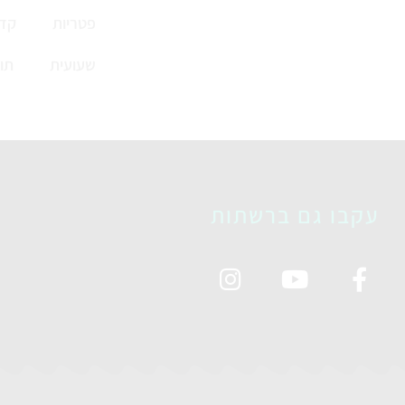
פטריות
קדי
שעועית
תו
עקבו גם ברשתות