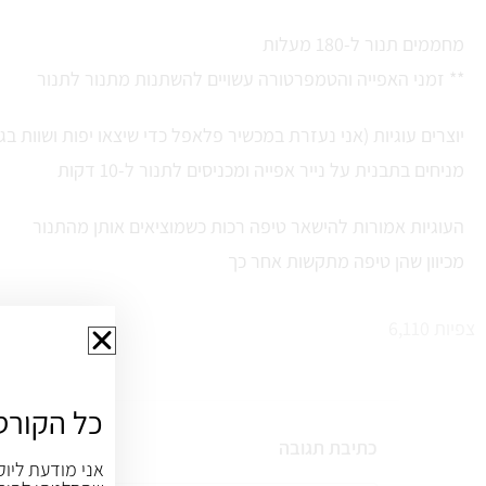
מחממים תנור ל-180 מעלות
** זמני האפייה והטמפרטורה עשויים להשתנות מתנור לתנור
יוצרים עוגיות (אני נעזרת במכשיר פלאפל כדי שיצאו יפות ושוות בגו
מניחים בתבנית על נייר אפייה ומכניסים לתנור ל-10 דקות
העוגיות אמורות להישאר טיפה רכות כשמוציאים אותן מהתנור
מכיוון שהן טיפה מתקשות אחר כך
צפיות
6,110
כל הקורס
כתיבת תגובה
אני מודעת ליוק