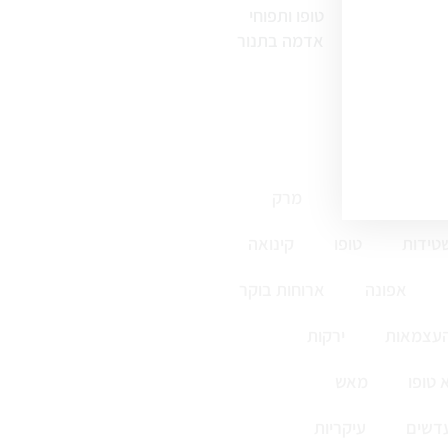
טופו ותפוחי
אדמה בתנור
ללא גלוטן
מרק
טידות
טופו
קינואה
אפונה
ארוחות בוקר
העצמאות
ירקות
 טופו
מאש
דשים
עיקריות