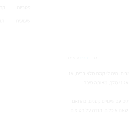
פטריות
קדי
שעועית
תו
20 ינו 2013
REPLY
רים! היה לי קמח מלא בבית, אז
גוזי מלך, מאותה סיבה.
ים עם שינויים קטנים, בהתאם
שאנו אוכלים. תודה על הטיפים