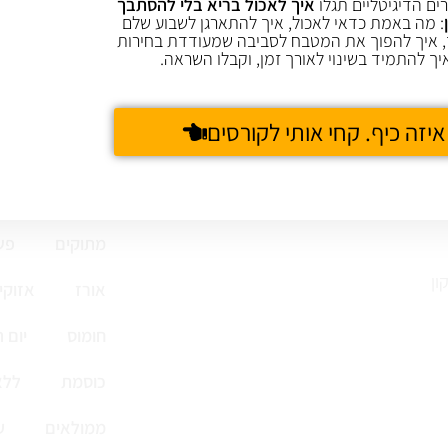
ים הדיגיטליים תגלו
איך לאכול בריא בלי להסתבך
: מה באמת כדאי לאכול, איך להתארגן לשבוע שלם
 איך להפוך את המטבח לסביבה שמעודדת בחירות
יך להתמיד בשינוי לאורך זמן, וקבלו השראה.
איזה כיף. קחי אותי לקורסים
קציצות ולביבות
מתוקים
פש
ון
אורז
אזוקי
חומוס
יום 
כוסמת
ללא
ממולאים
ע