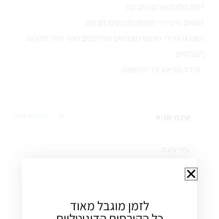
מה הכונה טרום הנבטה?
והאם גרגרירי חומוס מונבטים גם טוב?
האם גרגרירי חומוס מונבטים מתרככים מהר יותר מטרום
נבוטים?\
תודה מראש על התשובה .
עינת שגיא
17 יול 2022
REPLY
היי עינת.
טרום הנבטה אומר, שהגרגירים עברו השריה, סינון
ועמדו לפחות 8-12 שעות במסננת ללא מים.
גם מונבטים זה טוב.
לזמן מוגבל מאוד
כל הקורסים הדיגיטליים