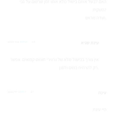
האם לבשל אותם בישול מלא אותו זמן שרשום על גבי
השקית?
תודה מראש.
עינת שגיא
19 פבר 2023
REPLY
אין צורך בבישול מלא של גרגירי חומוס קפואים. אפשר
רק להרתיח במים ולסנן.
עינת
17 יול 2022
REPLY
היי עינת