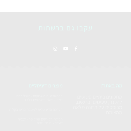
עקבו גם ברשתות
מה באתר?
מוצרים דיגיטליים
מתכונים ביתיים פשוטים
ההתארגנות השבועית - אוכל בריא
לשבוע שלם בשעתיים בלבד
להכנה, טעימים ובריאים,
מבוססים על תזונה מלאה
הערכה הדיגיטלית למטבח בריא בקלות
מהצומח.
חבילת הקורסים המקיפה - לצאת
לעצמאות תזונתית