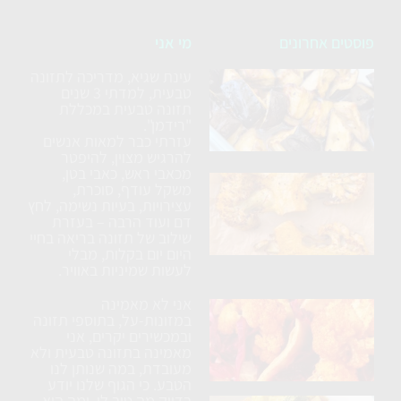
פוסטים אחרונים
מי אני
עינת שגיא, מדריכה לתזונה
סלט
טבעית, למדתי 3 שנים
חצילים
תזונה טבעית במכללת
ללא
"רידמן".
עזרתי כבר למאות אנשים
טיגון
להרגיש מצוין, להיפטר
מכאבי ראש, כאבי בטן,
כרובית
משקל עודף, סוכרת,
עצירויות, בעיות נשימה, לחץ
נימוחה
דם ועוד הרבה – בעזרת
בתנור
שילוב של תזונה בריאה בחיי
עם
היום יום בקלות, מבלי
לעשות שמיניות באוויר.
תבלינים
אני לא מאמינה
ארוחת
במזונות-על, בתוספי תזונה
טורטיה
ובמכשירים יקרים, אני
מאמינה בתזונה טבעית ולא
טבעונית
מעובדת, במה שנותן לנו
הטבע. כי הגוף שלנו יודע
בדיוק מה טוב לו, ומה הוא