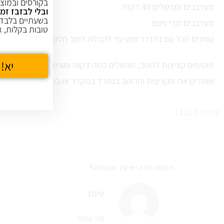
בקורסים ובמוצר
מערבבים ומבשלים 40 דקות
ובלי לבזבז זמן
בשעתיים בלבד,
מערבבים מדי פעם
טובות בקלות, א
טוחנים הכל עם בלנדר מוט עד לקבלת רוטב חלק
יא! 
מוסיפים קציצות לרוטב, מבשלים כמה דקות ומגישים
שומרים את הקציצות והרוטב בנפרד במקרר או במקפיא
צפיות
13,015
לפוסט הזה יש 29 תגובות
עינת
היי עינת