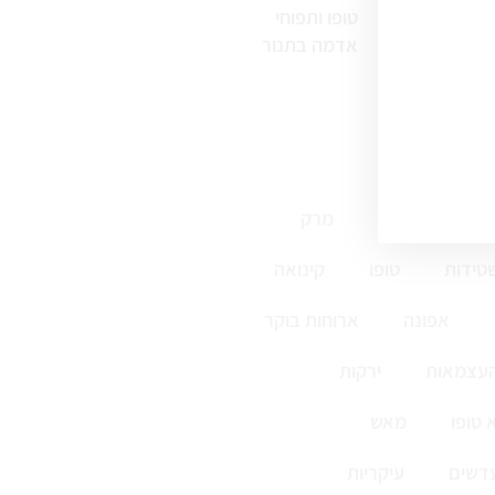
טופו ותפוחי
אדמה בתנור
ללא גלוטן
מרק
טידות
טופו
קינואה
אפונה
ארוחות בוקר
העצמאות
ירקות
 טופו
מאש
דשים
עיקריות