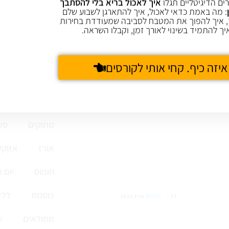
ים הדיגיטליים תגלו
איך לאכול בריא בלי להסתבך
: מה באמת כדאי לאכול, איך להתארגן לשבוע שלם
 איך להפוך את המטבח לסביבה שמעודדת בחירות
יך להתמיד בשינוי לאורך זמן, וקבלו השראה.
איזה כיף. קחי אותי לקורסים
קציצות ולביבות
מתוקים
פש
אורז
אזוקי
חומוס
יום 
כוסמת
ללא
23 מרץ 2023
REPLY
ממולאים
ע