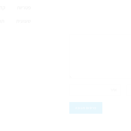
פטריות
קדי
שעועית
תו