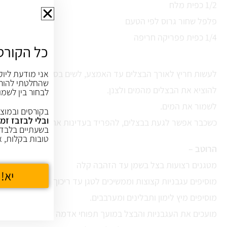
1/2 כפית מלח
פלפל שחור גרוס לפי הטעם
1/4 כפית פפריקה חריפה
כל הקורס
לעשות חריץ לאורך הבצלים עד האמצע, לשים בסיר, לכסות עם מים
אני מודעת ליוק
שהחלטתי להורי
להוציא את הבצלים מהמים ולצנן.
לבחור בין לשמו
לשמור את המים.
בקורסים ובמוצר
ובלי לבזבז זמן
כשכבר אפשר לגעת בבצלים, להפריד בעדינות את השכבות.
בשעתיים בלבד,
טובות בקלות, א
הרוטב –
מטגנים רצועות בצל בשמן עד הזהבה קלה
יא! 
מוסיפים עגבניות קצוצות וממשיכים לטגן עד ריכוך מלא של העגבני
מוסיפים מיץ לימון ותבלינים ומערבבים.
מועכים את העגבניות והבצל במועך תפוחי אדמה על מנת להוציא מ