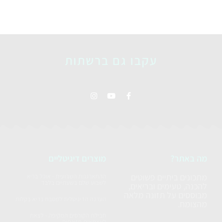
עקבו גם ברשתות
מה באתר?
מוצרים דיגיטליים
מתכונים ביתיים פשוטים
ההתארגנות השבועית - אוכל בריא
לשבוע שלם בשעתיים בלבד
להכנה, טעימים ובריאים,
מבוססים על תזונה מלאה
הערכה הדיגיטלית למטבח בריא בקלות
מהצומח.
חבילת הקורסים המקיפה - לצאת
לעצמאות תזונתית