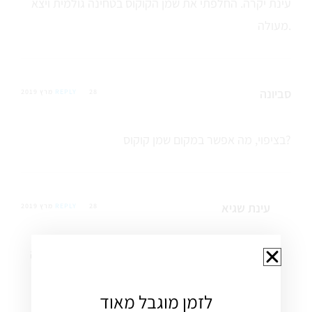
עינת יקרה. החלפתי את שמן הקוקוס בטחינה גולמית ויצא
מעולה.
סביונה
28 מרץ 2019
REPLY
בציפוי, מה אפשר במקום שמן קוקוס?
עינת שגיא
28 מרץ 2019
REPLY
שמן הקוקוס הוא זה שהופך את הציפוי ליציב. מאמינה
שכל תחליף חמאה אחר יעבוד.. (אבל הרבה פחות
לזמן מוגבל מאוד
בריא)