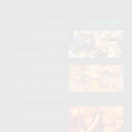
פוסטים אחרונים
מי אני
עינת שגיא, מדריכה לתזונה
סלט
טבעית, למדתי 3 שנים
חצילים
תזונה טבעית במכללת
ללא
"רידמן".
עזרתי כבר למאות אנשים
טיגון
להרגיש מצוין, להיפטר
מכאבי ראש, כאבי בטן,
כרובית
משקל עודף, סוכרת,
עצירויות, בעיות נשימה, לחץ
נימוחה
דם ועוד הרבה – בעזרת
בתנור
שילוב של תזונה בריאה בחיי
עם
היום יום בקלות, מבלי
לעשות שמיניות באוויר.
תבלינים
אני לא מאמינה
ארוחת
במזונות-על, בתוספי תזונה
טורטיה
ובמכשירים יקרים, אני
מאמינה בתזונה טבעית ולא
טבעונית
מעובדת, במה שנותן לנו