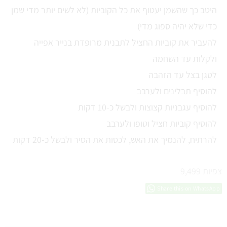
היטב כך שהשמן יעטוף את כל הקוביות (לא לשים יותר מדי שמן
כדי שלא יהיה ספוג מדי)
להעביר את קוביות החציל לתבנית מרופדת בנייר אפייה
ולקלות עד השחמה
לטגן בצל עד הזהבה
להוסיף תבלינים ולערבב
להוסיף עגבניות קצוצות ולבשל כ-10 דקות
להוסיף קוביות חציל וטופו ולערבב
להרתיח, להנמיך את האש, לכסות את הסיר ולבשל כ-20 דקות
צפיות
9,499
Share this on WhatsApp