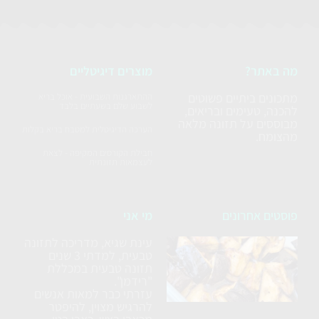
מה באתר?
מוצרים דיגיטליים
מתכונים ביתיים פשוטים
ההתארגנות השבועית - אוכל בריא
לשבוע שלם בשעתיים בלבד
להכנה, טעימים ובריאים,
מבוססים על תזונה מלאה
הערכה הדיגיטלית למטבח בריא בקלות
מהצומח.
חבילת הקורסים המקיפה - לצאת
לעצמאות תזונתית
פוסטים אחרונים
מי אני
עינת שגיא, מדריכה לתזונה
סלט
טבעית, למדתי 3 שנים
חצילים
תזונה טבעית במכללת
ללא
"רידמן".
עזרתי כבר למאות אנשים
טיגון
להרגיש מצוין, להיפטר