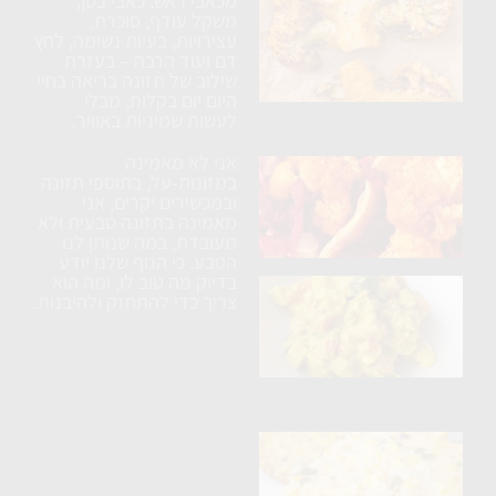
מכאבי ראש, כאבי בטן,
כרובית
משקל עודף, סוכרת,
עצירויות, בעיות נשימה, לחץ
נימוחה
דם ועוד הרבה – בעזרת
בתנור
שילוב של תזונה בריאה בחיי
עם
היום יום בקלות, מבלי
לעשות שמיניות באוויר.
תבלינים
אני לא מאמינה
ארוחת
במזונות-על, בתוספי תזונה
טורטיה
ובמכשירים יקרים, אני
מאמינה בתזונה טבעית ולא
טבעונית
מעובדת, במה שנותן לנו
הטבע. כי הגוף שלנו יודע
בדיוק מה טוב לו, ומה הוא
בטטה
צריך כדי להתחזק ולהיבנות.
ברוקולי
וטופו
בקרם
קשיו
פריטטה
טבעונית