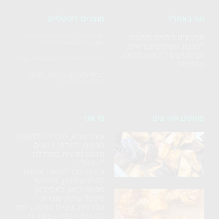
מה באתר?
מוצרים דיגיטליים
מתכונים ביתיים פשוטים
ההתארגנות השבועית - אוכל בריא
לשבוע שלם בשעתיים בלבד
להכנה, טעימים ובריאים,
מבוססים על תזונה מלאה
הערכה הדיגיטלית למטבח בריא בקלות
מהצומח.
חבילת הקורסים המקיפה - לצאת
לעצמאות תזונתית
פוסטים אחרונים
מי אני
עינת שגיא, מדריכה לתזונה
סלט
טבעית, למדתי 3 שנים
חצילים
תזונה טבעית במכללת
ללא
"רידמן".
עזרתי כבר למאות אנשים
טיגון
להרגיש מצוין, להיפטר
מכאבי ראש, כאבי בטן,
כרובית
משקל עודף, סוכרת,
עצירויות, בעיות נשימה, לחץ
נימוחה
דם ועוד הרבה – בעזרת