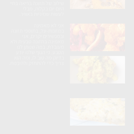
בתנור
שילוב של תזונה בריאה בחיי
עם
היום יום בקלות, מבלי
לעשות שמיניות באוויר.
תבלינים
אני לא מאמינה
ארוחת
במזונות-על, בתוספי תזונה
טורטיה
ובמכשירים יקרים, אני
מאמינה בתזונה טבעית ולא
טבעונית
מעובדת, במה שנותן לנו
הטבע. כי הגוף שלנו יודע
בדיוק מה טוב לו, ומה הוא
בטטה
צריך כדי להתחזק ולהיבנות.
ברוקולי
וטופו
בקרם
קשיו
פריטטה
טבעונית
עם
תירס