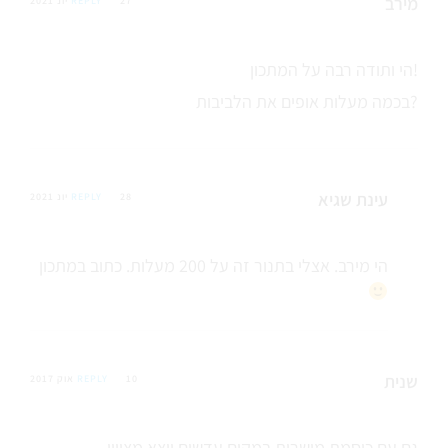
מירב
27 יונ 2021
REPLY
הי ותודה רבה על המתכון!
בכמה מעלות אופים את הלביבות?
עינת שגיא
28 יונ 2021
REPLY
הי מירב. אצלי בתנור זה על 200 מעלות. כתוב במתכון
שנית
10 אוק 2017
REPLY
גם עם כוסמת מושרית במקום עדשים יוצא מצויין