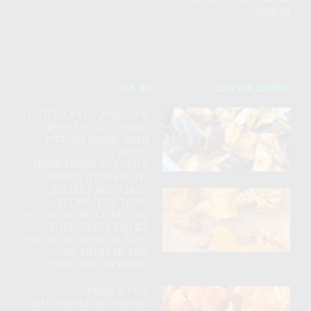
הערכה הדיגיטלית למטבח בריא בקלות
מהצומח.
חבילת הקורסים המקיפה - לצאת
לעצמאות תזונתית
פוסטים אחרונים
מי אני
עינת שגיא, מדריכה לתזונה
סלט
טבעית, למדתי 3 שנים
חצילים
תזונה טבעית במכללת
ללא
"רידמן".
עזרתי כבר למאות אנשים
טיגון
להרגיש מצוין, להיפטר
מכאבי ראש, כאבי בטן,
כרובית
משקל עודף, סוכרת,
עצירויות, בעיות נשימה, לחץ
נימוחה
דם ועוד הרבה – בעזרת
בתנור
שילוב של תזונה בריאה בחיי
עם
היום יום בקלות, מבלי
לעשות שמיניות באוויר.
תבלינים
אני לא מאמינה
ארוחת
במזונות-על, בתוספי תזונה