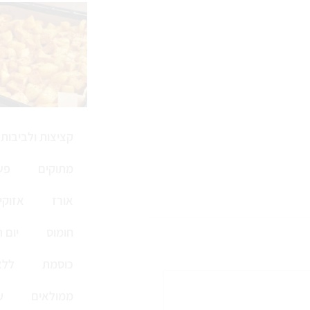
קציצות ולביבות
מתוקים
פש
אורז
אזוקי
חומוס
יום 
כוסמת
ללא
ממולאים
ע