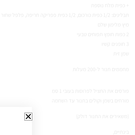
+ כפית מלח נוספת
תבלינים: 1/2 כפית כורכום, 1/2 כפית פפריקה חריפה, פלפל שחור גרוס
מיץ מלימון שלם
2 כפות חומץ תפוחים טבעי
3 חופנים קשיו
שמן זית
מחממים תנור ל-200 מעלות
פורסים את החציל לפרוסות בעובי 1 סמ
מורחים בשמן וקולים בתנור עד השחמה
(משאירים את התנור דולק)
בינתיים,