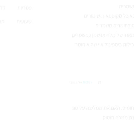
 משמרים
פטריות
קדי
וכל מקופסאות שימורים
שעועית
תו
 בחומרים משמרים
מאוד של מלח או שמן כמשמרים
ילות ביספינול איי שהוא חומר
17 יול 2013
REPLY
חומוס. האם את ממליצה על סוג