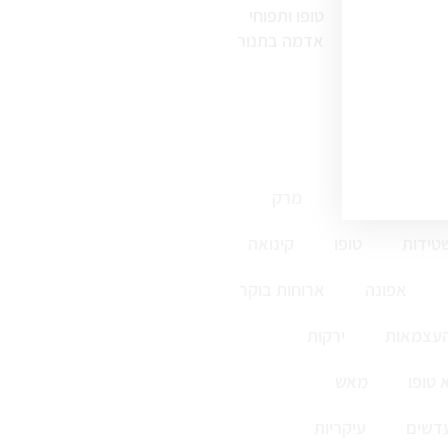
טופו ותפוחי
אדמה בתנור
ללא גלוטן
מרק
טידות
טופו
קינואה
אפונה
ארוחות בוקר
העצמאות
ירקות
 טופו
מאש
דשים
עיקריות