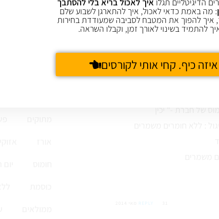
ים הדיגיטליים תגלו
איך לאכול בריא בלי להסתבך
 מכירה אנשים שמקפיאים
: מה באמת כדאי לאכול, איך להתארגן לשבוע שלם
 איך להפוך את המטבח לסביבה שמעודדת בחירות
יך להתמיד בשינוי לאורך זמן, וקבלו השראה.
גם שבוע
איזה כיף. קחי אותי לקורסים
30 מאי 2014
REPLY
קציצות ולביבות
מתוקים
פש
אורז
אזוקי
חומוס
יום 
כוסמת
ללא
31 מאי 2014
REPLY
ממולאים
ע