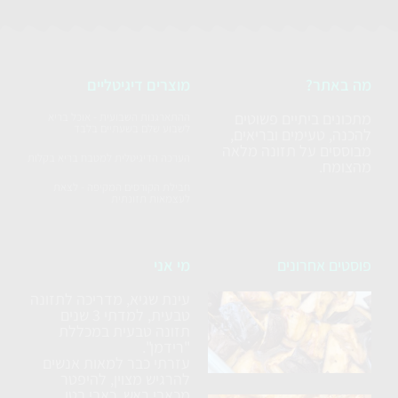
מה באתר?
מוצרים דיגיטליים
מתכונים ביתיים פשוטים
ההתארגנות השבועית - אוכל בריא
לשבוע שלם בשעתיים בלבד
להכנה, טעימים ובריאים,
מבוססים על תזונה מלאה
הערכה הדיגיטלית למטבח בריא בקלות
מהצומח.
חבילת הקורסים המקיפה - לצאת
לעצמאות תזונתית
פוסטים אחרונים
מי אני
עינת שגיא, מדריכה לתזונה
סלט
טבעית, למדתי 3 שנים
חצילים
תזונה טבעית במכללת
ללא
"רידמן".
עזרתי כבר למאות אנשים
טיגון
להרגיש מצוין, להיפטר
מכאבי ראש, כאבי בטן,