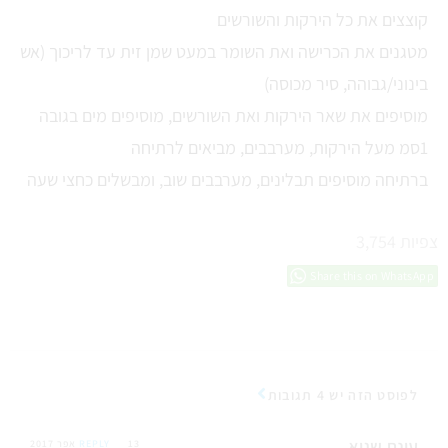
קוצצים את כל הירקות והשורשים
מטגנים את הכרישה ואת השומר במעט שמן זית עד לריכוך (אש
בינוני/גבוהה, סיר מכוסה)
מוסיפים את שאר הירקות ואת השורשים, מוסיפים מים בגובה
1סמ מעל הירקות, מערבבים, מביאים לרתיחה
ברתיחה מוסיפים תבלינים, מערבבים שוב, ומבשלים כחצי שעה
צפיות
3,754
Share this on WhatsApp
לפוסט הזה יש 4 תגובות
עינת שגיא
13 אפר 2017
REPLY