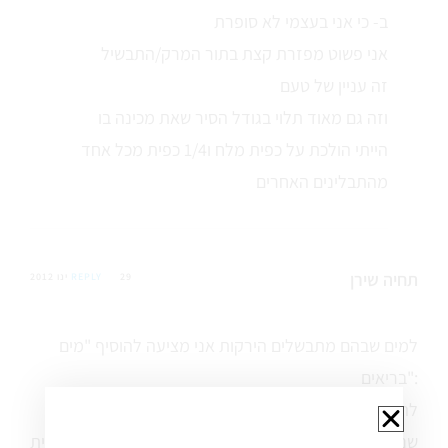
ב- כי אני בעצמי לא סופרת
אני פשוט מפזרת קצת בתור המרק/התבשיל
זה עניין של טעם
וזה גם מאוד תלוי בגודל הסיר שאת מכינה בו
הייתי הולכת על כפית מלח ו1/4 כפית מכל אחד
מהתבלינים האחרים
תחיה שירן
29 ינו 2012
REPLY
למים שבהם מתבשלים הירקות אני מציעה להוסיף "מים
בריאים":
להניח בסיר: צרור פטרוזיליה, צרור עלי סלרי, צרור שמיר,
שני ענפי רוזמרין (קטנים) ושניים-שלושה ענפי מרווה רפואית