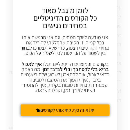
(קטנים).
לזמן מוגבל מאוד
כל הקורסים הדיגיטליים
להוסיף מים בכמות הרצויה, לכסות את הסיר (חשוב!
במחירים נגישים
שהארומה לא תתנדף), להרתיח, להנמיך את האש ולבשל
כמה דקות על אש קטנה. לשלות את כל הצמחים מהמים.
אני מודעת ליוקר המחיה, וגם אני מרגישה אותו
בכל קנייה, זו הסיבה שהחלטתי להוריד את
המים קיבלו צבע ירוק והם מכילים כעת המון מינרלים
מחירי הקורסים לרצפה, כדי שלא תצטרכו לבחור
בין לשמור על הבריאות לבין לשמור על הכיס.
חשובים ועוד דברים יפים לבריאות.
את המרק הנ"ל שלך, עינת (או כל מרק ירקות אחר) יש
בקורסים ובמוצרים הדיגיטליים תגלו
איך לאכול
בריא בלי להסתבך ובלי לבזבז זמן
: מה באמת
לבשל מראש עם קצת פחות מים, ואחרי הרתיחה להוסיף את
כדאי לאכול, איך להתארגן לשבוע שלם בשעתיים
בלבד, איך להפוך את המטבח לסביבה
"המים הבריאים".
שמעודדת בחירות טובות בקלות, איך להתמיד
בשינוי לאורך זמן, וקבלו השראה.
לבריאות!
תחיה
יא! איזה כיף. קחי אותי לקורסים
עינת שגיא
29 ינו 2012
REPLY