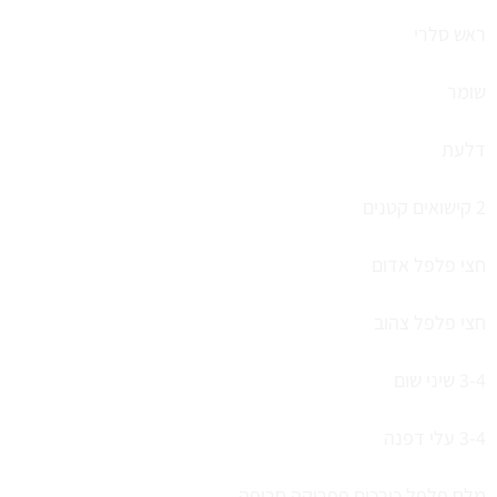
ראש סלרי
שומר
דלעת
2 קישואים קטנים
חצי פלפל אדום
חצי פלפל צהוב
3-4 שיני שום
3-4 עלי דפנה
מלח פלפל כורכום פפריקה חריפה