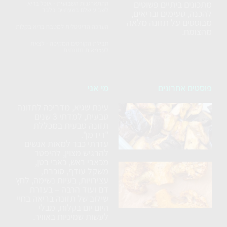
מתכונים ביתיים פשוטים
ההתארגנות השבועית - אוכל בריא
לשבוע שלם בשעתיים בלבד
להכנה, טעימים ובריאים,
מבוססים על תזונה מלאה
הערכה הדיגיטלית למטבח בריא בקלות
מהצומח.
חבילת הקורסים המקיפה - לצאת
לעצמאות תזונתית
פוסטים אחרונים
מי אני
עינת שגיא, מדריכה לתזונה
סלט
טבעית, למדתי 3 שנים
חצילים
תזונה טבעית במכללת
ללא
"רידמן".
עזרתי כבר למאות אנשים
טיגון
להרגיש מצוין, להיפטר
מכאבי ראש, כאבי בטן,
כרובית
משקל עודף, סוכרת,
עצירויות, בעיות נשימה, לחץ
נימוחה
דם ועוד הרבה – בעזרת
בתנור
שילוב של תזונה בריאה בחיי
עם
היום יום בקלות, מבלי
לעשות שמיניות באוויר.
תבלינים