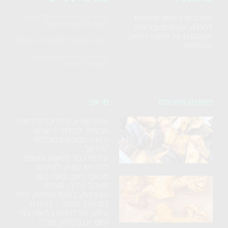
מתכונים ביתיים פשוטים
ההתארגנות השבועית - אוכל בריא
לשבוע שלם בשעתיים בלבד
להכנה, טעימים ובריאים,
מבוססים על תזונה מלאה
הערכה הדיגיטלית למטבח בריא בקלות
מהצומח.
חבילת הקורסים המקיפה - לצאת
לעצמאות תזונתית
פוסטים אחרונים
מי אני
עינת שגיא, מדריכה לתזונה
סלט
טבעית, למדתי 3 שנים
חצילים
תזונה טבעית במכללת
ללא
"רידמן".
עזרתי כבר למאות אנשים
טיגון
להרגיש מצוין, להיפטר
מכאבי ראש, כאבי בטן,
כרובית
משקל עודף, סוכרת,
עצירויות, בעיות נשימה, לחץ
נימוחה
דם ועוד הרבה – בעזרת
בתנור
שילוב של תזונה בריאה בחיי
עם
היום יום בקלות, מבלי