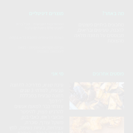
מה באתר?
מוצרים דיגיטליים
מתכונים ביתיים פשוטים
ההתארגנות השבועית - אוכל בריא
לשבוע שלם בשעתיים בלבד
להכנה, טעימים ובריאים,
מבוססים על תזונה מלאה
הערכה הדיגיטלית למטבח בריא בקלות
מהצומח.
חבילת הקורסים המקיפה - לצאת
לעצמאות תזונתית
פוסטים אחרונים
מי אני
עינת שגיא, מדריכה לתזונה
סלט
טבעית, למדתי 3 שנים
חצילים
תזונה טבעית במכללת
ללא
"רידמן".
עזרתי כבר למאות אנשים
טיגון
להרגיש מצוין, להיפטר
מכאבי ראש, כאבי בטן,
כרובית
משקל עודף, סוכרת,
עצירויות, בעיות נשימה, לחץ
נימוחה
דם ועוד הרבה – בעזרת