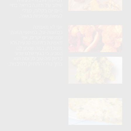
בתנור
שילוב של תזונה בריאה בחיי
עם
היום יום בקלות, מבלי
לעשות שמיניות באוויר.
תבלינים
אני לא מאמינה
ארוחת
במזונות-על, בתוספי תזונה
טורטיה
ובמכשירים יקרים, אני
מאמינה בתזונה טבעית ולא
טבעונית
מעובדת, במה שנותן לנו
הטבע. כי הגוף שלנו יודע
בדיוק מה טוב לו, ומה הוא
בטטה
צריך כדי להתחזק ולהיבנות.
ברוקולי
וטופו
בקרם
קשיו
פריטטה
טבעונית
עם
תירס