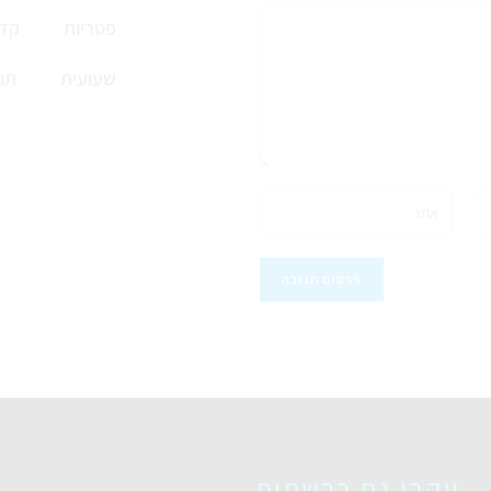
פטריות
קדי
שעועית
תו
עקבו גם ברשתות