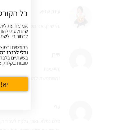
כל הקורס
עינת שגיא
אני מודעת ליוק
הי שירן. אני משתמשת רק בירוקה. החומה קלויה בשמן.
שהחלטתי להורי
לבחור בין לשמו
בקורסים ובמוצר
ובלי לבזבז זמן
שירן
בשעתיים בלבד,
טובות בקלות, א
היי עינת,
השתמשת למתכון בכוסמת ירוקה או בכוסמת קלויה חומה?
יא! 
טלי
סלט נפלא. ואכן, נלקח לעבודה,