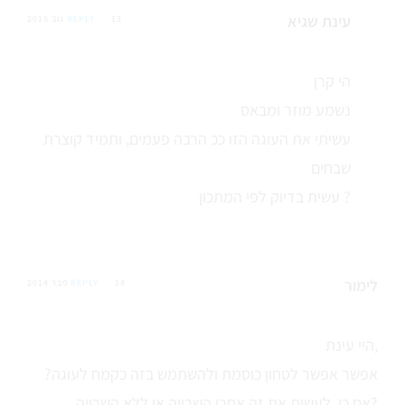
עינת שגיא
13 נוב 2015
REPLY
הי קרן
נשמע מוזר ומבאס
עשיתי את העוגה הזו ככ הרבה פעמים, ותמיד קוצרת
שבחים
עשית בדיוק לפי המתכון ?
לימור
18 פבר 2014
REPLY
היי עינת,
אפשר אפשר לטחון כוסמת ולהשתמש בזה כקמח לעוגה?
אם כן, לעשות את זה אחרי השרייה או ללא השרייה?