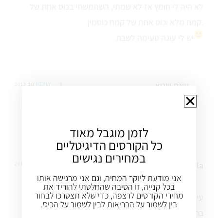
לא היה לי חומץ אז לא שמתי, השתמשתי בכוס אחת של
קמח מלא וכוס אחת של קמח כוסמין.
יש לי עוגה טעימה לשבת
עינת שגיא
8 נוב 2013
REPLY
תודה עדנה!
איזה כיף
לזמן מוגבל מאוד
כל הקורסים הדיגיטליים
במחירים נגישים
Gabriella
11 מרץ 2013
REPLY
אני מודעת ליוקר המחיה, וגם אני מרגישה אותו
בכל קנייה, זו הסיבה שהחלטתי להוריד את
מחירי הקורסים לרצפה, כדי שלא תצטרכו לבחור
עינת שלום, את הקמח המלא במה אפשר להחליף, אנחנו
בין לשמור על הבריאות לבין לשמור על הכיס.
בחג הפסח והייתי רוצה להכין את העוגה. תודה