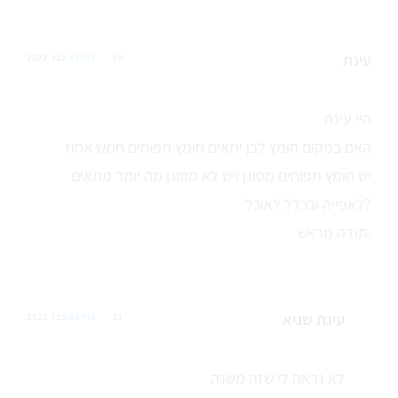
עינת
10 פבר 2022
REPLY
היי עינת
האם במקום חומץ לבן יתאים חומץ תפוחים חמש אחוז
יש חומץ תפוחים מסונן ויש לא מסונן מה יותר מתאים
לאפייה ובכלל לאוכל?
תודה מראש.
עינת שגיא
11 פבר 2022
REPLY
לא נראה לי שזה משנה