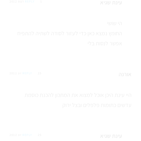
עינת שגיא
1 דצמ 2012
REPLY
הי שושי
החומץ נמצא כאן כדי לעזור לסודה לשתיה להתפיח
אפשר לנסות בלי
אורנה
25 יונ 2012
REPLY
היי עינת היכן אוכל למצוא את המתכון להכנת כוסמת
עדשים כתומות פלפלים ובצל ירוק
עינת שגיא
25 יונ 2012
REPLY