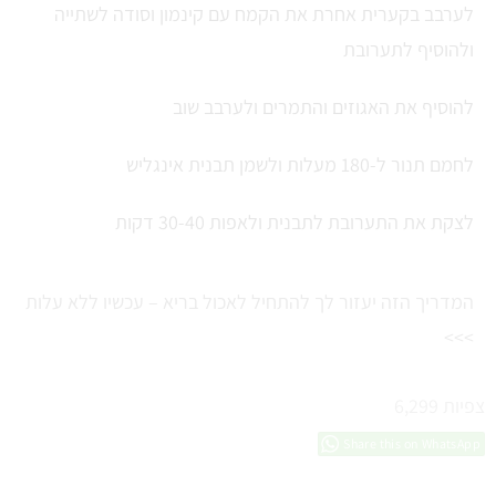
לערבב בקערית אחרת את הקמח עם קינמון וסודה לשתייה
ולהוסיף לתערובת
להוסיף את האגוזים והתמרים ולערבב שוב
לחמם תנור ל-180 מעלות ולשמן תבנית אינגליש
לצקת את התערובת לתבנית ולאפות 30-40 דקות
המדריך הזה יעזור לך להתחיל לאכול בריא – עכשיו ללא עלות
>>>
צפיות
6,299
Share this on WhatsApp