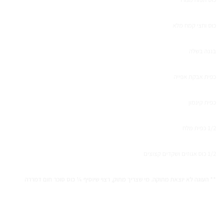
כוס וחצי קמח מלא
בננה בשלה
כפית אבקת אפייה
כפית קינמון
1/2 כפית מלח
1/2 כוס אגוזים ושקדים קצוצים
** העוגה לא יוצאת מתוקה. מי שצריך מתוק, רצוי שיוסיף ¼ כוס סוכר חום דמררה