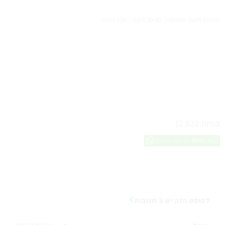
להכניס לתנור ולאפות כ- 30-40 דקות – תלוי בתנור
צפיות
12,022
Share this on WhatsApp
לפוסט הזה יש 3 תגובות
14 יול 2017
REPLY