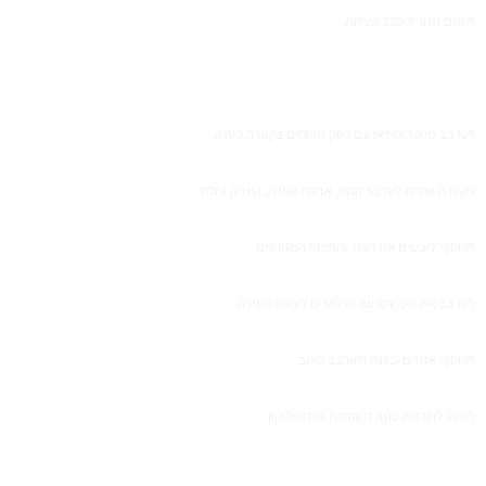
לחמם תנור ל-180 מעלות
לערבב מייפל/סילאן עם רסק תפוחים בקערה קטנה
בקערה אחרת לערבב קמח, אבקת אפייה, קינמון ומלח
להוסיף ליבשים את הגזר והתפוח המגוררים
לערבב את היבשים עם הרטובים לעיסה אחידה
להוסיף אגוזים ובננה ולערבב היטב
למזוג לתבנית עוגה משומנת או מסיליקון