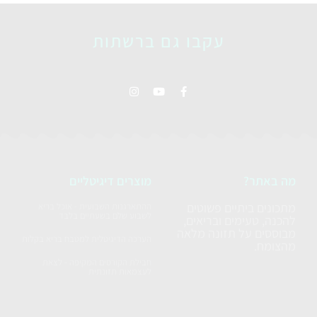
עקבו גם ברשתות
מה באתר?
מוצרים דיגיטליים
מתכונים ביתיים פשוטים
ההתארגנות השבועית - אוכל בריא
לשבוע שלם בשעתיים בלבד
להכנה, טעימים ובריאים,
מבוססים על תזונה מלאה
הערכה הדיגיטלית למטבח בריא בקלות
מהצומח.
חבילת הקורסים המקיפה - לצאת
לעצמאות תזונתית