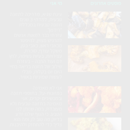
פוסטים אחרונים
מי אני
עינת שגיא, מדריכה לתזונה
סלט
טבעית, למדתי 3 שנים
חצילים
תזונה טבעית במכללת
ללא
"רידמן".
עזרתי כבר למאות אנשים
טיגון
להרגיש מצוין, להיפטר
מכאבי ראש, כאבי בטן,
כרובית
משקל עודף, סוכרת,
עצירויות, בעיות נשימה, לחץ
נימוחה
דם ועוד הרבה – בעזרת
בתנור
שילוב של תזונה בריאה בחיי
עם
היום יום בקלות, מבלי
לעשות שמיניות באוויר.
תבלינים
אני לא מאמינה
ארוחת
במזונות-על, בתוספי תזונה
טורטיה
ובמכשירים יקרים, אני
מאמינה בתזונה טבעית ולא
טבעונית
מעובדת, במה שנותן לנו
הטבע. כי הגוף שלנו יודע
בדיוק מה טוב לו, ומה הוא
בטטה
צריך כדי להתחזק ולהיבנות.
ברוקולי