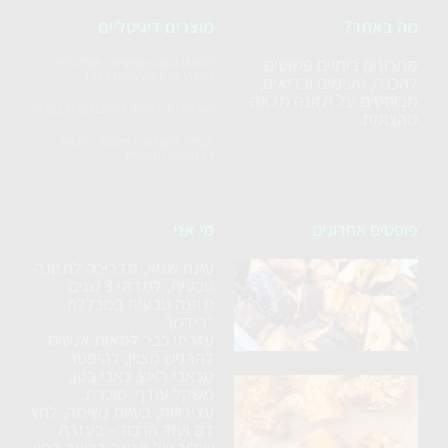
מה באתר?
מוצרים דיגיטליים
מתכונים ביתיים פשוטים
ההתארגנות השבועית - אוכל בריא
לשבוע שלם בשעתיים בלבד
להכנה, טעימים ובריאים,
מבוססים על תזונה מלאה
הערכה הדיגיטלית למטבח בריא בקלות
מהצומח.
חבילת הקורסים המקיפה - לצאת
לעצמאות תזונתית
פוסטים אחרונים
מי אני
עינת שגיא, מדריכה לתזונה
סלט
טבעית, למדתי 3 שנים
חצילים
תזונה טבעית במכללת
ללא
"רידמן".
עזרתי כבר למאות אנשים
טיגון
להרגיש מצוין, להיפטר
מכאבי ראש, כאבי בטן,
כרובית
משקל עודף, סוכרת,
עצירויות, בעיות נשימה, לחץ
נימוחה
דם ועוד הרבה – בעזרת
בתנור
שילוב של תזונה בריאה בחיי