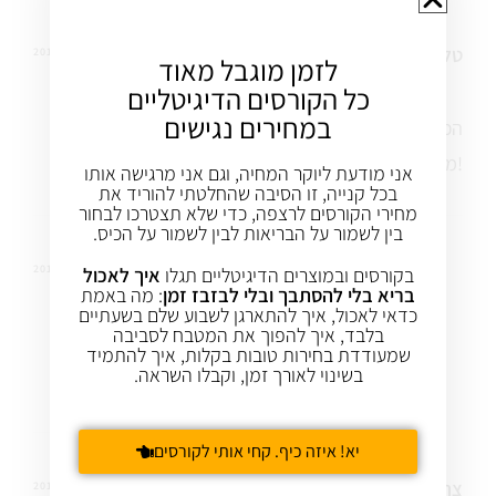
טל
5 אוג 2013
REPLY
לזמן מוגבל מאוד
כל הקורסים הדיגיטליים
במחירים נגישים
הכנתי עם קמח כוסמין והוספתי חתיכות שוקולד מריר ויצא
מעולה!
אני מודעת ליוקר המחיה, וגם אני מרגישה אותו
בכל קנייה, זו הסיבה שהחלטתי להוריד את
מחירי הקורסים לרצפה, כדי שלא תצטרכו לבחור
בין לשמור על הבריאות לבין לשמור על הכיס.
עינת שגיא
5 אוג 2013
REPLY
בקורסים ובמוצרים הדיגיטליים תגלו
איך לאכול
בריא בלי להסתבך ובלי לבזבז זמן
: מה באמת
כדאי לאכול, איך להתארגן לשבוע שלם בשעתיים
בלבד, איך להפוך את המטבח לסביבה
איזה יופי
שמעודדת בחירות טובות בקלות, איך להתמיד
בשינוי לאורך זמן, וקבלו השראה.
תודה על השיתוף!
יא! איזה כיף. קחי אותי לקורסים
צהלה
9 מאי 2013
REPLY