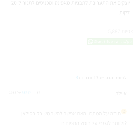
יוצקים את התערובת לתבניות מאפינס ומכניסים לתנור ל-20
דקות​
צפיות
5,887
Share this on WhatsApp
לפוסט הזה יש 17 תגובות
איילת
17 יול 2015
REPLY
תודה על המתכון
האם אפשר להשתמש רק בסילאן
ולוותר לגמרי על חומץ התפוחים?