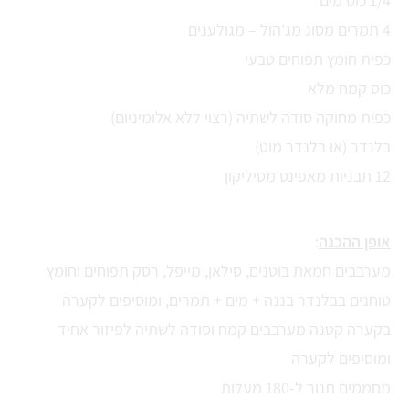
1/4 כוס מים
4 תמרים מסוג מג'הול – מגולענים
כפית חומץ תפוחים טבעי
כוס קמח מלא
כפית מחוקה סודה לשתיה (רצוי ללא אלומיניום)
בלנדר (או בלנדר מוט)
12 תבניות מאפינס מסיליקון
אופן ההכנה
:
מערבבים חמאת בוטנים, סילאן, מייפל, רסק תפוחים וחומץ
טוחנים בבלנדר בננה + מים + תמרים, ומוסיפים לקערה
בקערה קטנה מערבבים קמח וסודה לשתיה לפיזור אחיד
ומוסיפים לקערה
מחממים תנור ל-180 מעלות