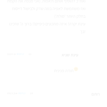
ואח"כ להוסיף אותם ולאפות. (אני מנפה את הקמח
ואז משתמשת לאפיה במה שדק ולבישול דייסות
בחלק היותר 'סולת')
עינת יקרה! איזה מתכונים כיפיים!! ברוך ה' שזכינו
בך!
עינת שגיא
13 ינו 2015
REPLY
תודה פנינית
רותם
10 אוק 2013
REPLY