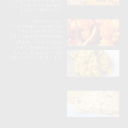
עם
היום יום בקלות, מבלי
לעשות שמיניות באוויר.
תבלינים
אני לא מאמינה
ארוחת
במזונות-על, בתוספי תזונה
טורטיה
ובמכשירים יקרים, אני
מאמינה בתזונה טבעית ולא
טבעונית
מעובדת, במה שנותן לנו
הטבע. כי הגוף שלנו יודע
בדיוק מה טוב לו, ומה הוא
בטטה
צריך כדי להתחזק ולהיבנות.
ברוקולי
וטופו
בקרם
קשיו
פריטטה
טבעונית
עם
תירס