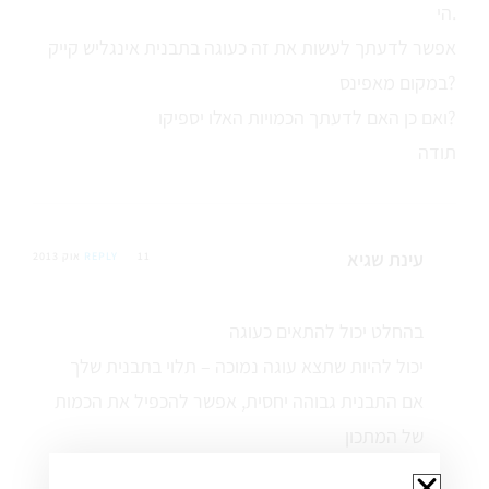
הי.
אפשר לדעתך לעשות את זה כעוגה בתבנית אינגליש קייק
במקום מאפינס?
ואם כן האם לדעתך הכמויות האלו יספיקו?
תודה
עינת שגיא
11 אוק 2013
REPLY
בהחלט יכול להתאים כעוגה
יכול להיות שתצא עוגה נמוכה – תלוי בתבנית שלך
אם התבנית גבוהה יחסית, אפשר להכפיל את הכמות
של המתכון