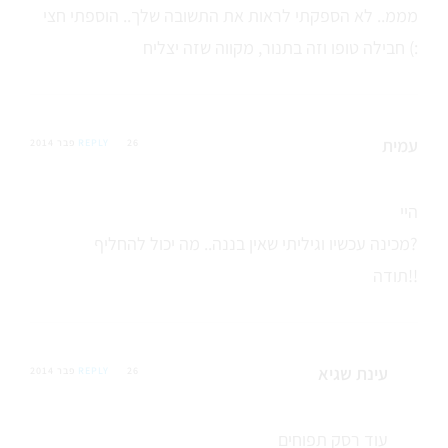
מממ.. לא הספקתי לראות את התשובה שלך.. הוספתי חצי
חבילה טופו וזה בתנור, מקווה שזה יצליח (:
עמית
26 פבר 2014
REPLY
היי
מכינה עכשיו וגיליתי שאין בננה.. מה יכול להחליף?
תודה!!
עינת שגיא
26 פבר 2014
REPLY
עוד רסק תפוחים