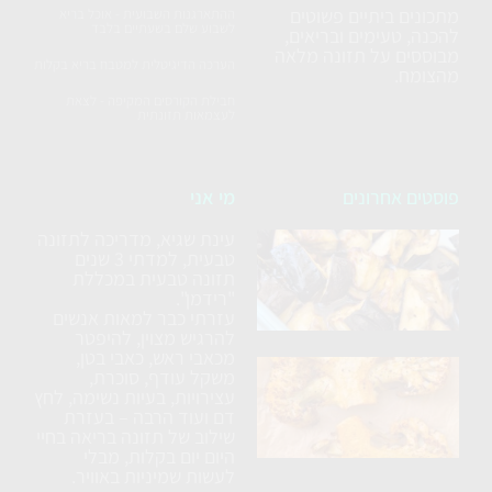
מתכונים ביתיים פשוטים
ההתארגנות השבועית - אוכל בריא
לשבוע שלם בשעתיים בלבד
להכנה, טעימים ובריאים,
מבוססים על תזונה מלאה
הערכה הדיגיטלית למטבח בריא בקלות
מהצומח.
חבילת הקורסים המקיפה - לצאת
לעצמאות תזונתית
פוסטים אחרונים
מי אני
עינת שגיא, מדריכה לתזונה
סלט
טבעית, למדתי 3 שנים
חצילים
תזונה טבעית במכללת
ללא
"רידמן".
עזרתי כבר למאות אנשים
טיגון
להרגיש מצוין, להיפטר
מכאבי ראש, כאבי בטן,
כרובית
משקל עודף, סוכרת,
עצירויות, בעיות נשימה, לחץ
נימוחה
דם ועוד הרבה – בעזרת
בתנור
שילוב של תזונה בריאה בחיי
עם
היום יום בקלות, מבלי
לעשות שמיניות באוויר.
תבלינים