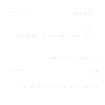
עינת שגיא
9 מאי 2011
REPLY
הי רוית
אפשר להחליף בפירורי לחם רגילים, או קוואקר עדין
פינגבק:
| עינת - תזונה לבריאות
פרח
23 מרץ 2011
REPLY
שלום עינת .אהבתי את המתכון של החציל עם הטחינה.