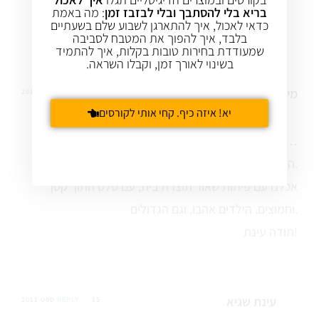
בהצלחה
בריא בלי להסתבך ובלי לבזבז זמן
: מה באמת
עינת
כדאי לאכול, איך להתארגן לשבוע שלם בשעתיים
בלבד, איך להפוך את המטבח לסביבה
שמעודדת בחירות טובות בקלות, איך להתמיד
בשינוי לאורך זמן, וקבלו השראה.
מיכל
15 ספט 2011
REPLY
יא! איזה כיף. קחי אותי לקורסים
יצא ממש, אבל ממש טעים! וגם מאוד קל להכנה…
השתמשתי בחומוס מונבט, זה נטחן ממש בקלות.
אכלנו עם פיתות שאור תוצרת בית, עם סלט חתוך קטן
וחמוצים. הילדים אהבו, וגם הגדולים.
תודה עינת!
עינת שגיא
15 ספט 2011
REPLY