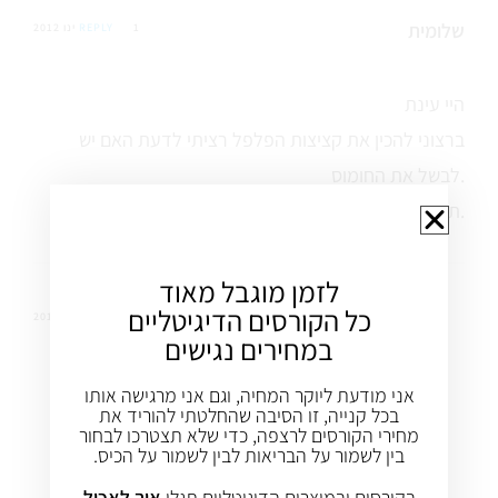
שלומית
1 ינו 2012
REPLY
היי עינת
ברצוני להכין את קציצות הפלפל רציתי לדעת האם יש
לבשל את החומוס.
תודה.
לזמן מוגבל מאוד
כל הקורסים הדיגיטליים
עינת שגיא
1 ינו 2012
REPLY
במחירים נגישים
הי שלומית
אני מודעת ליוקר המחיה, וגם אני מרגישה אותו
בכל קנייה, זו הסיבה שהחלטתי להוריד את
אין צורך לבשל את החומוס
מחירי הקורסים לרצפה, כדי שלא תצטרכו לבחור
בין לשמור על הבריאות לבין לשמור על הכיס.
רק להשרות
בקורסים ובמוצרים הדיגיטליים תגלו
איך לאכול