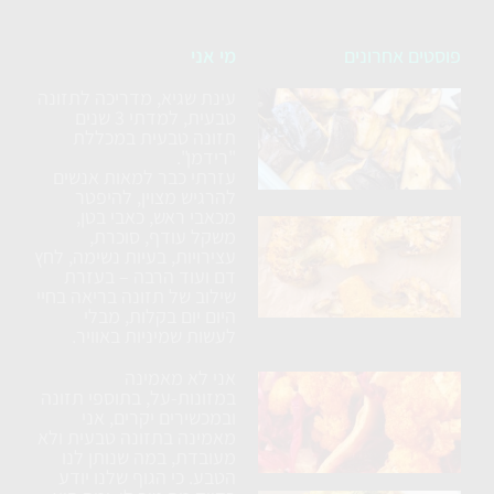
פוסטים אחרונים
מי אני
עינת שגיא, מדריכה לתזונה
סלט
טבעית, למדתי 3 שנים
חצילים
תזונה טבעית במכללת
ללא
"רידמן".
עזרתי כבר למאות אנשים
טיגון
להרגיש מצוין, להיפטר
מכאבי ראש, כאבי בטן,
כרובית
משקל עודף, סוכרת,
עצירויות, בעיות נשימה, לחץ
נימוחה
דם ועוד הרבה – בעזרת
בתנור
שילוב של תזונה בריאה בחיי
עם
היום יום בקלות, מבלי
לעשות שמיניות באוויר.
תבלינים
אני לא מאמינה
ארוחת
במזונות-על, בתוספי תזונה
טורטיה
ובמכשירים יקרים, אני
מאמינה בתזונה טבעית ולא
טבעונית
מעובדת, במה שנותן לנו
הטבע. כי הגוף שלנו יודע