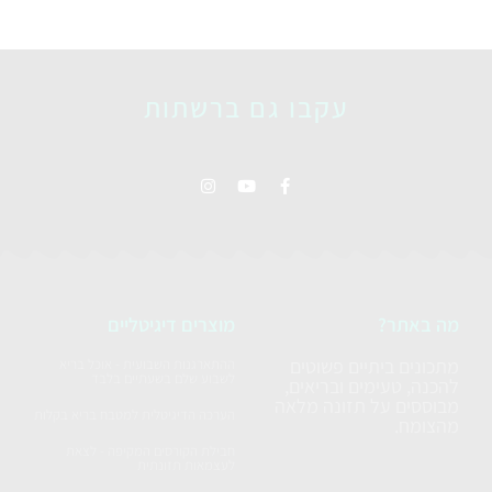
עקבו גם ברשתות
מה באתר?
מוצרים דיגיטליים
מתכונים ביתיים פשוטים
ההתארגנות השבועית - אוכל בריא
לשבוע שלם בשעתיים בלבד
להכנה, טעימים ובריאים,
מבוססים על תזונה מלאה
הערכה הדיגיטלית למטבח בריא בקלות
מהצומח.
חבילת הקורסים המקיפה - לצאת
לעצמאות תזונתית