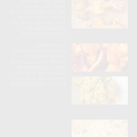
מכאבי ראש, כאבי בטן,
כרובית
משקל עודף, סוכרת,
עצירויות, בעיות נשימה, לחץ
נימוחה
דם ועוד הרבה – בעזרת
בתנור
שילוב של תזונה בריאה בחיי
עם
היום יום בקלות, מבלי
לעשות שמיניות באוויר.
תבלינים
אני לא מאמינה
ארוחת
במזונות-על, בתוספי תזונה
טורטיה
ובמכשירים יקרים, אני
מאמינה בתזונה טבעית ולא
טבעונית
מעובדת, במה שנותן לנו
הטבע. כי הגוף שלנו יודע
בדיוק מה טוב לו, ומה הוא
בטטה
צריך כדי להתחזק ולהיבנות.
ברוקולי
וטופו
בקרם
קשיו
פריטטה
טבעונית