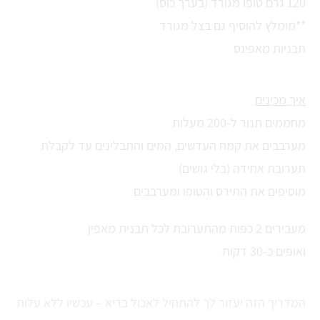
120 גרם טופו מגורד (בערך כוס)
**מומלץ להוסיף גם בצל מגורד
תבניות מאפינס
איך מכינים
מחממים תנור ל-200 מעלות
מערבבים את קמח העדשים, המים והתבלינים עד לקבלת
תערובת אחידה (בלי גושים)
מוסיפים את התירס והטופו ומערבבים
מעבירים 2 כפות מהתערובת לכל תבנית מאפין
ואופים כ-30 דקות
המדריך הזה יעזור לך להתחיל לאכול בריא – עכשיו ללא עלות