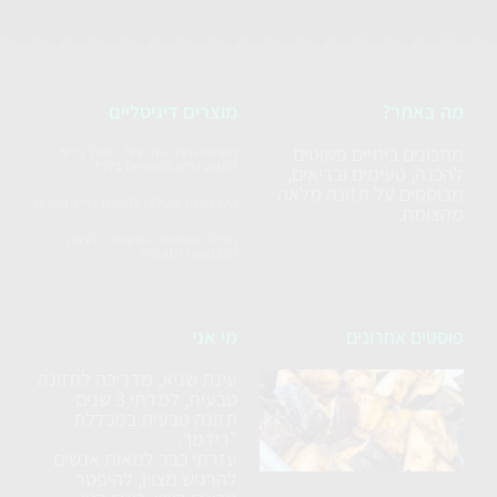
מה באתר?
מוצרים דיגיטליים
מתכונים ביתיים פשוטים
ההתארגנות השבועית - אוכל בריא
לשבוע שלם בשעתיים בלבד
להכנה, טעימים ובריאים,
מבוססים על תזונה מלאה
הערכה הדיגיטלית למטבח בריא בקלות
מהצומח.
חבילת הקורסים המקיפה - לצאת
לעצמאות תזונתית
פוסטים אחרונים
מי אני
עינת שגיא, מדריכה לתזונה
סלט
טבעית, למדתי 3 שנים
חצילים
תזונה טבעית במכללת
ללא
"רידמן".
עזרתי כבר למאות אנשים
טיגון
להרגיש מצוין, להיפטר