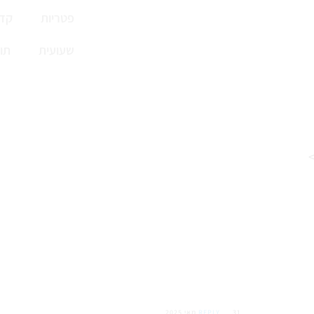
פטריות
קדי
שעועית
תו
>
31 מאי 2025
REPLY