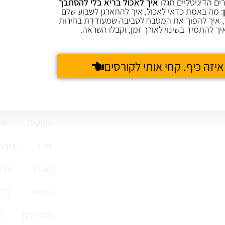
ים הדיגיטליים תגלו
איך לאכול בריא בלי להסתבך
: מה באמת כדאי לאכול, איך להתארגן לשבוע שלם
 איך להפוך את המטבח לסביבה שמעודדת בחירות
יך להתמיד בשינוי לאורך זמן, וקבלו השראה.
איזה כיף. קחי אותי לקורסים
קציצות ולביבות
מתוקים
פש
אורז
אזוקי
חומוס
יום 
כוסמת
ללא
ממולאים
ע