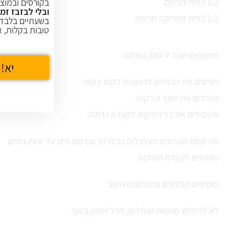
1/2 כפית כורכום
בקורסים ובמוצר
ובלי לבזבז זמן
1/2 כפית פפריקה חריפה
בשעתיים בלבד,
טובות בקלות, א
מחממים תנור ל-200 מעלות
יא! 
פורסים את הבצלים לרצועות דקות דקות
מגרדים את שאר הירקות
ומעבירים את כל הירקות לקערה גדולה
את קמח העדשים מערבלים בבלנדר עם כוס מים עד שאין גושים
מוסיפים לקערת הירקות
מוסיפים תבלינים ומערבבים היטב
לא להילחץ מכמות הנוזלים, הכל ייספג בסוף