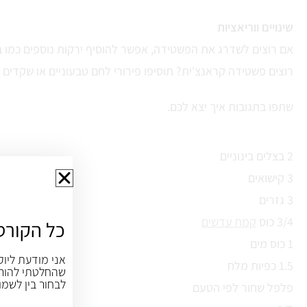
שינויים ווריאציות
אם רוצים לשדרג את הפשטידה, אפשר להוסיף ירקות נוספים כמו בר
רוצים פשטידה קראנצ'ית? תוסיפו פירורי לחם טבעוניים או שקדים 
שתפו בתגובות איך יצא לכם.
2 בצלים בינוניים
3 קישואים
3 גזרים
3/4 כוס
קמח עדשים
כל הקורס
1 כוס מים
אני מודעת ליוק
1.5 כפיות מלח
שהחלטתי להורי
לבחור בין לשמו
פלפל שחור לפי הטעם