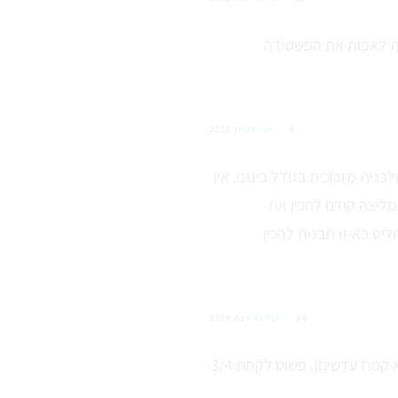
ת לאפות את הפשטידה
4 יונ 2025
REPLY
בנית מזכוכית בגודל בינוני. אין
מליצה קודם להכין את
16 דצמ 2024
REPLY
יש לי עדשים כתומות, רגילות (לא קמח עדשים). פשוט לקחת 3/4