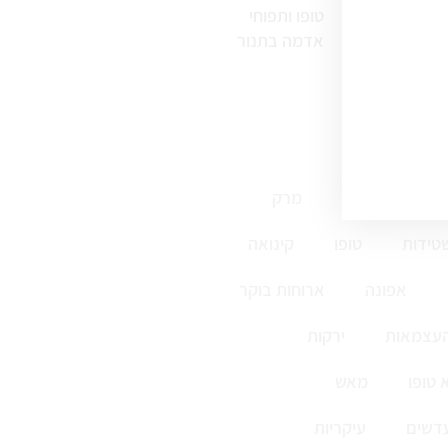
טופו ותפוחי
אדמה בתנור
ללא גלוטן
מרק
טידות
טופו
קינואה
אפונה
ארוחות בוקר
העצמאות
ירקות
 טופו
מאש
דשים
עיקריות