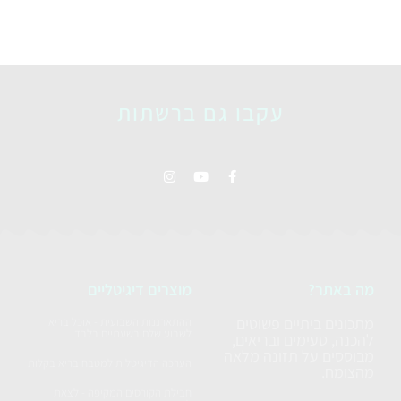
עקבו גם ברשתות
מה באתר?
מוצרים דיגיטליים
מתכונים ביתיים פשוטים
ההתארגנות השבועית - אוכל בריא
לשבוע שלם בשעתיים בלבד
להכנה, טעימים ובריאים,
מבוססים על תזונה מלאה
הערכה הדיגיטלית למטבח בריא בקלות
מהצומח.
חבילת הקורסים המקיפה - לצאת