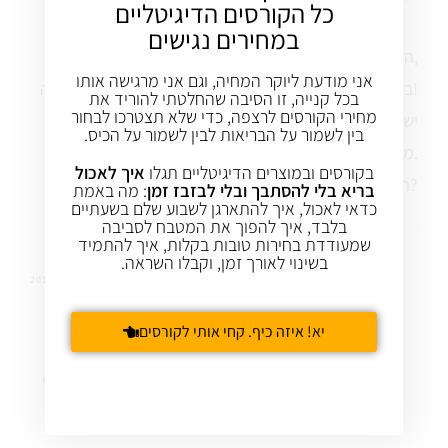
כל הקורסים הדיגיטליים
במחירים נגישים
הי עינת,
אני מודעת ליוקר המחיה, וגם אני מרגישה אותו
בפשטידה ה"מקורית" החלפתי תרד במנגולד ויצא מעולה!
בכל קנייה, זו הסיבה שהחלטתי להוריד את
מחירי הקורסים לרצפה, כדי שלא תצטרכו לבחור
יש דרישה בבית לעוד סיבוב – אבל אין פטריות וגם לא
בין לשמור על הבריאות לבין לשמור על הכיס.
מנגולד.
בקורסים ובמוצרים הדיגיטליים תגלו
איך לאכול
הכרישה תסתדר לבד?
בריא בלי להסתבך ובלי לבזבז זמן
: מה באמת
כדאי לאכול, איך להתארגן לשבוע שלם בשעתיים
בלבד, איך להפוך את המטבח לסביבה
שמעודדת בחירות טובות בקלות, איך להתמיד
בשינוי לאורך זמן, וקבלו השראה.
עינת שגיא
2 מאי 2013
REPLY
יא! איזה כיף. קחי אותי לקורסים
תודה על השיתוף!
איזה כיף חן
כן, לדעתי הכרישה תסתדר יפה מאוד לבד. הייתי אולי
מוסיפה עוד אחת לחגיגה