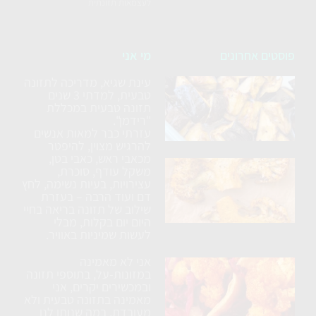
לעצמאות תזונתית
פוסטים אחרונים
מי אני
עינת שגיא, מדריכה לתזונה
סלט
טבעית, למדתי 3 שנים
חצילים
תזונה טבעית במכללת
ללא
"רידמן".
עזרתי כבר למאות אנשים
טיגון
להרגיש מצוין, להיפטר
מכאבי ראש, כאבי בטן,
כרובית
משקל עודף, סוכרת,
עצירויות, בעיות נשימה, לחץ
נימוחה
דם ועוד הרבה – בעזרת
בתנור
שילוב של תזונה בריאה בחיי
עם
היום יום בקלות, מבלי
לעשות שמיניות באוויר.
תבלינים
אני לא מאמינה
ארוחת
במזונות-על, בתוספי תזונה
טורטיה
ובמכשירים יקרים, אני
מאמינה בתזונה טבעית ולא
טבעונית
מעובדת, במה שנותן לנו