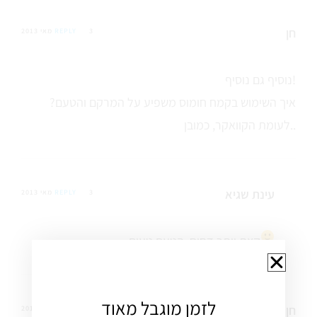
חן
3 מאי 2013
REPLY
נוסיף גם נוסיף!
איך השימוש בקמח חומוס משפיע על המרקם והטעם?
לעומת הקוואקר, כמובן..
עינת שגיא
3 מאי 2013
REPLY
קצת יותר דחוס. הטעם טעים
לזמן מוגבל מאוד
חן
1 מאי 2013
REPLY