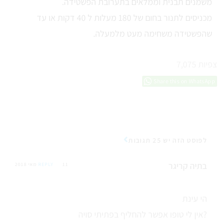
משמנים תבנית וממלאים בתערובת הפשטידה.
מכניסים לתנור בחום של 180 מעלות ל 40 דקות או עד
שהפשטידה משחימה מעט מלמעלה.
צפיות
7,075
Share this on WhatsApp
לפוסט הזה יש 25 תגובות
בתיה קריגר
11 מאי 2018
REPLY
הי עינת
אין לי טופו אפשר להחליף בפתיתי סויה?