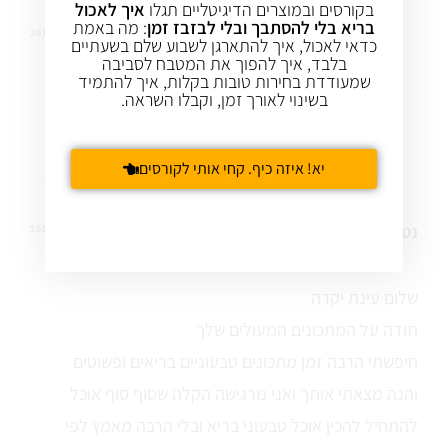
בקורסים ובמוצרים הדיגיטליים תגלו
איך לאכול
בריא בלי להסתבך ובלי לבזבז זמן
: מה באמת
עינת שגיא
4 דצמ 2012
REPLY
כדאי לאכול, איך להתארגן לשבוע שלם בשעתיים
בלבד, איך להפוך את המטבח לסביבה
שמעודדת בחירות טובות בקלות, איך להתמיד
בשינוי לאורך זמן, וקבלו השראה.
אכן. אבל התבלין של חברת "ליב" טחון לאבקה
לא שבבים
יא! איזה כיף. קחי אותי לקורסים
נטלי
23 אוק 2012
REPLY
שלום עינת יקרה
תודה על המתכונים המעולים שלך
חיפשתי הרבה זמן מתכונים טבעוניים בריאים ופשוטים
והנה מצאתי אותך ואני מרגישה הקלה שסוף סוף אוכל
להתחיל להכין אוכל טבעוני בריא ובלי הרבה מאמץ לפי