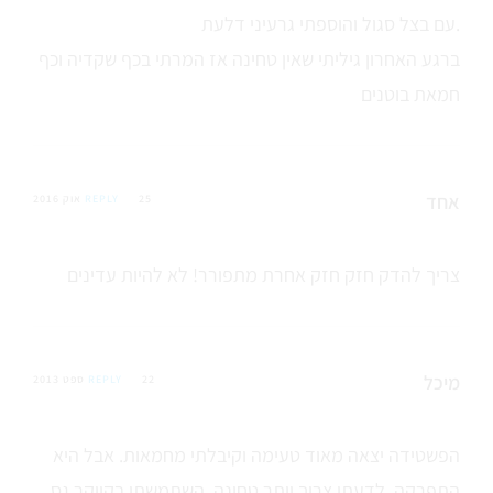
עם בצל סגול והוספתי גרעיני דלעת.
ברגע האחרון גיליתי שאין טחינה אז המרתי בכף שקדיה וכף
חמאת בוטנים
אחד
25 אוק 2016
REPLY
צריך להדק חזק חזק אחרת מתפורר! לא להיות עדינים
מיכל
22 ספט 2013
REPLY
הפשטידה יצאה מאוד טעימה וקיבלתי מחמאות. אבל היא
התפרקה. לדעתי צריך יותר טחינה. השתמשתי בקווקר גס