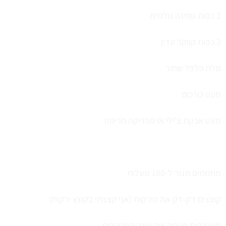
2 כפות טחינה גולמית
3 כפות קווקר עדין
מלח פלפל שחור
מעט כורכום
מעט אבקת צ'ילי או פפריקה חריפה
מחממים תנור ל-180 מעלות
קוצצים דק-דק את הירקות (אני קצצתי בקוצץ ירקות)
מערבבים פנימה את שאר המרכיבים