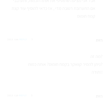
אבל אני מציעה שתוסיפי את אותה הכמות, ותערבבי
אם התערובת רטובה מדי , אז כדאי להוסיף עוד קצת
קמח חומוס
רוית
7 אפר 2013
REPLY
מה זה?
ניתן להמיר קוואקר בקמח חומוס? אותה כמות?
תודה!!
רוית
5 פבר 2013
REPLY