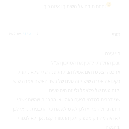
תודה על השיתוף! איזה כיף!
חחח
מוטי
9 אפר 2012
REPLY
היי עינת
ובכן החלטתי להכין את המתכון הנ"ל.
אז ככה יצא מדהים אפילו הבת הקטנה שלי שלא נוגעת
בקינואה אמרה שיש לזה טעם של בשר האישה אמרה שיש
לזה טעם של פלאפל ולי זה היה טעים.
שני דברים למדתי לפעם באה : א. התבנית שהשתמשתי
היתה גדולה מידיי ולכן לא מילא את כל התבנית…. אי לכך
לא היה מהודק מספיק ולכן התפורר קצת אך לא לגמרי
בהגשה.