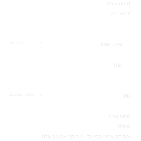
נראה טעים.
כמה בצל?
עינת שגיא
5 פבר 2013
REPLY
אחד
מוטי
9 דצמ 2012
REPLY
שלום עינת.
שאלה.
מדידה אחרי הבישול – של קינואה מבושלת?