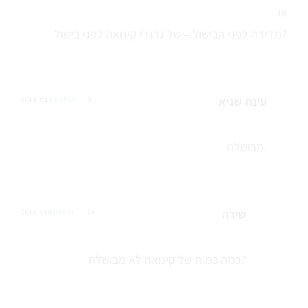
או
מדידה לפני הבישול – של גרגרי קינואה לפני בישול?
עינת שגיא
9 דצמ 2012
REPLY
מבושלת.
שירה
24 פבר 2016
REPLY
כמה כמות של קינואה לא מבושלת?