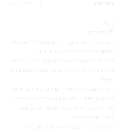
עינת שגיא
24 אפר 2012
REPLY
הי לאה
תודה רבה
לגבי הנכדה – מכיוון שברזל חשוב מאוד לילדים, ומכיוון
שלוקח זמן להשלים חוסרים על ידי תזונה,
לא הייתי מחכה והייתי נותנת לה תוסף ברזל טבעי. יש
אפילו בסירופ. את יכולה להתייעץ במחלקת טבע בסופר
פארם.
לגבי התזונה – כמה שיותר ירקות, עלים ירוקים, פירות,
קטניות (עדשים, חומוס, שעועית, אפונה) דגנים מלאים
(אורז מלא, קינואה, כוסמת), אגוזים ושקדים, טחינה
מזונות שמכילים ברזל.
לגבי מתכונים – בעצם כל המתכונים שיש באתר