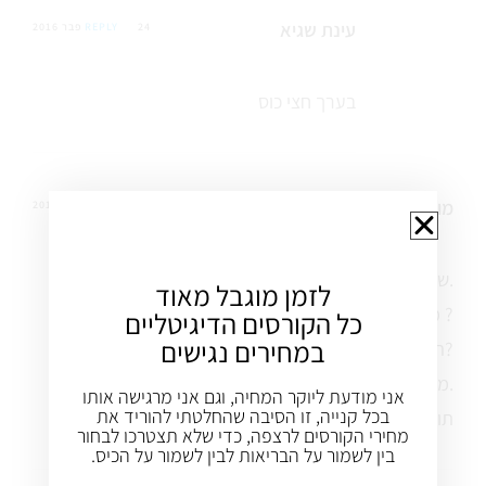
עינת שגיא
24 פבר 2016
REPLY
בערך חצי כוס
מוטי
4 דצמ 2012
REPLY
שלום עינת.
לזמן מוגבל מאוד
מהי אבקת צ'ילח ?
כל הקורסים הדיגיטליים
במחירים נגישים
האם את מתכוונת לתבלין הכתום, חריף?
מאחר והוא כתבלין רגיל ולא כאבקה.
אני מודעת ליוקר המחיה, וגם אני מרגישה אותו
בכל קנייה, זו הסיבה שהחלטתי להוריד את
תודה ממוטי
מחירי הקורסים לרצפה, כדי שלא תצטרכו לבחור
בין לשמור על הבריאות לבין לשמור על הכיס.