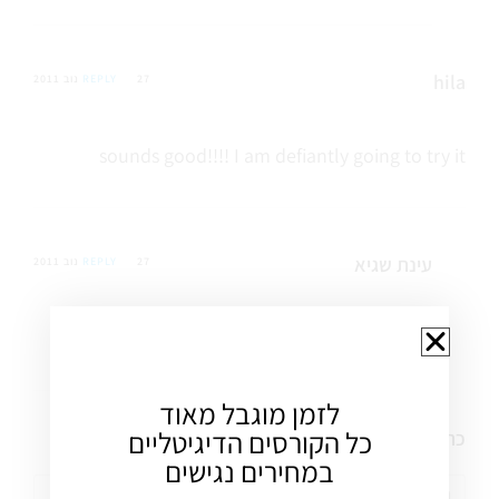
hila
27 נוב 2011
REPLY
sounds good!!!! I am defiantly going to try it
עינת שגיא
27 נוב 2011
REPLY
ספרי איך יצא
לזמן מוגבל מאוד
כל הקורסים הדיגיטליים
כתיבת תגובה
במחירים נגישים