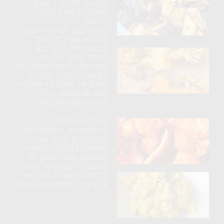
טבעית, למדתי 3 שנים
חצילים
תזונה טבעית במכללת
ללא
"רידמן".
עזרתי כבר למאות אנשים
טיגון
להרגיש מצוין, להיפטר
מכאבי ראש, כאבי בטן,
כרובית
משקל עודף, סוכרת,
עצירויות, בעיות נשימה, לחץ
נימוחה
דם ועוד הרבה – בעזרת
בתנור
שילוב של תזונה בריאה בחיי
עם
היום יום בקלות, מבלי
לעשות שמיניות באוויר.
תבלינים
אני לא מאמינה
ארוחת
במזונות-על, בתוספי תזונה
טורטיה
ובמכשירים יקרים, אני
מאמינה בתזונה טבעית ולא
טבעונית
מעובדת, במה שנותן לנו
הטבע. כי הגוף שלנו יודע
בדיוק מה טוב לו, ומה הוא
בטטה
צריך כדי להתחזק ולהיבנות.
ברוקולי
וטופו
בקרם