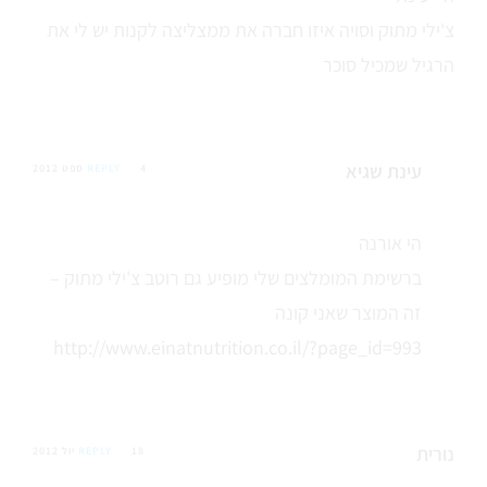
צ'ילי מתוק וסויה איזו חברה את ממצליצה לקנות יש לי את
הרגיל שמכיל סוכר
עינת שגיא
4 ספט 2012
REPLY
הי אורנה
ברשימת המומלצים שלי מופיע גם רוטב צ'ילי מתוק –
זה המוצר שאני קונה
http://www.einatnutrition.co.il/?page_id=993
נורית
18 יול 2012
REPLY