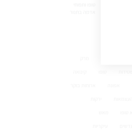
טופו ותפוחי
אדמה בתנור
ללא גלוטן
מרק
טידות
טופו
קינואה
אפונה
ארוחות בוקר
העצמאות
ירקות
 טופו
מאש
דשים
עיקריות