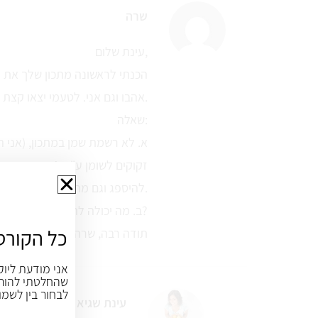
שרה
עינת שלום,
הכנתי לראשונה מתכון שלך את ק
אהבו וגם אני. לטעמי יצאו קצת יבשות.
שאלה:
א. לא רשמת שמן במתכון, (אני ה
שאני יודעת, ירק
להיספג וגם מהטעם הזה התפלאתי שלא הוספת שמן.
ב. מה יכולה להיות הסיבה שהקציצות יצאו יבשות?
כל הקורס
תודה רבה, שרה
אני מודעת ליוק
שהחלטתי להורי
לבחור בין לשמו
עינת שגיא