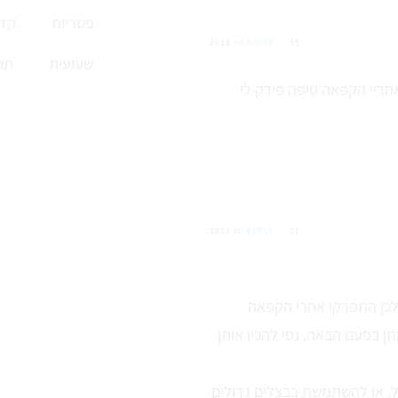
פטריות
קדי
19 יונ 2013
REPLY
שעועית
תו
חריי הקפאה טיפה פירק לי
21 יונ 2013
REPLY
ן בפעם הבאה, נסי להכין אותן
צל, או להשתמשת בבצלים גדולים