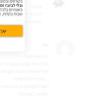
בקורסים ובמוצר
ובלי לבזבז זמן
הי שרה
בשעתיים בלבד,
טובות בקלות, א
לא ברור לי למה הקציצות יצ
זה כנראה תלוי בגודל היר
יא! 
ענת
יצא טעים מאוד,
חריף מאוד (בפעם הבאה עוד פחות פפריקה אם בכלל),
אחרי שטחנתי במעבד מזון העיסה 
פירורי לחם להסמכה…
באשר להקפאה, עד כמה שאני יו
הקפאה, באופן כללי.