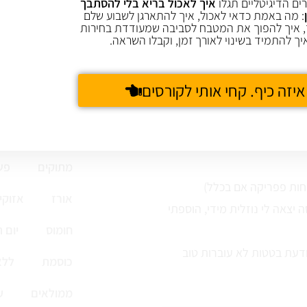
ים הדיגיטליים תגלו
איך לאכול בריא בלי להסתבך
: מה באמת כדאי לאכול, איך להתארגן לשבוע שלם
 איך להפוך את המטבח לסביבה שמעודדת בחירות
יך להתמיד בשינוי לאורך זמן, וקבלו השראה.
או יבשות
קות שהשתמשת בהם
איזה כיף. קחי אותי לקורסים
22 יול 2013
REPLY
קציצות ולביבות
מתוקים
פש
אורז
אזוקי
יצאה לי נוזלית מידי, הוספתי
חומוס
יום 
דעת בטטות לא עוברות טוב
כוסמת
ללא
ממולאים
ע