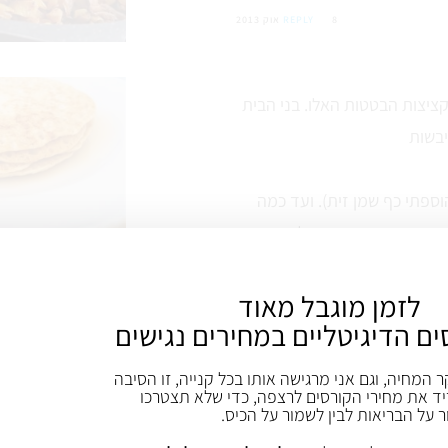
8 אוק 2013
REPLY
ציצות הבטטות האלו. בני הבית
וספתי כף שמן זית). ועד כמה
ות כתומים שמכילים ויטמים A זקוקים לשומן ע"מ
לזמן מוגבל מאוד
ים הדיגיטליים במחירים נגישים
ר המחיה, וגם אני מרגישה אותו בכל קנייה, זו הסיבה
ד את מחירי הקורסים לרצפה, כדי שלא תצטרכו
ר על הבריאות לבין לשמור על הכיס.
11 אוק 2013
REPLY