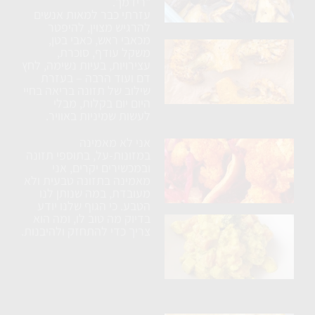
ללא
"רידמן".
עזרתי כבר למאות אנשים
טיגון
להרגיש מצוין, להיפטר
מכאבי ראש, כאבי בטן,
כרובית
משקל עודף, סוכרת,
עצירויות, בעיות נשימה, לחץ
נימוחה
דם ועוד הרבה – בעזרת
בתנור
שילוב של תזונה בריאה בחיי
עם
היום יום בקלות, מבלי
לעשות שמיניות באוויר.
תבלינים
אני לא מאמינה
ארוחת
במזונות-על, בתוספי תזונה
טורטיה
ובמכשירים יקרים, אני
מאמינה בתזונה טבעית ולא
טבעונית
מעובדת, במה שנותן לנו
הטבע. כי הגוף שלנו יודע
בדיוק מה טוב לו, ומה הוא
בטטה
צריך כדי להתחזק ולהיבנות.
ברוקולי
וטופו
בקרם
קשיו