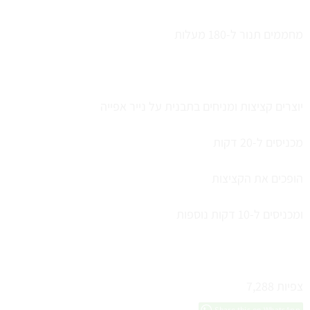
מחממים תנור ל-180 מעלות
יוצרים קציצות ומניחים בתבנית על נייר אפייה
מכניסים ל-20 דקות
הופכים את הקציצות
ומכניסים ל-10 דקות נוספות
צפיות
7,288
Share this on WhatsApp