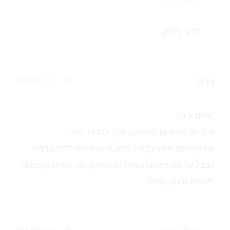
זרעי פשתן
דליה
22 דצמ 2012
REPLY
שלום עינת,
ט ע י ם. תודה עבור מתכון שקל להכינו. טיפה
שיניתי,השתמשתי בקמח מלא, מעט פירורי לחם וגרדתי
הבצל על פומפיה ובתוספת כפית שמן זית. אפיית הקציצות
לעומת טיגונן, נוחה.
22 דצמ 2012
REPLY