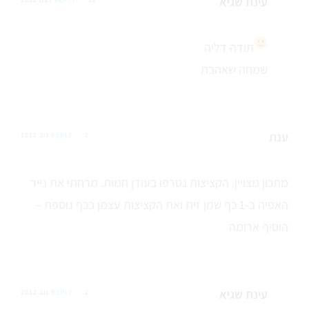
עינת שגיא
תודה דליה
שמחה שאהבת
ענת
2 נוב 2012
REPLY
מתכון מצויין. הקציצות נטרפו בעודן חמות. מרחתי את נייר
האפיה ב-1 כף שמן זית ואת הקציצות עצמן בכף נוספת –
הוסיף ארומה
עינת שגיא
2 נוב 2012
REPLY