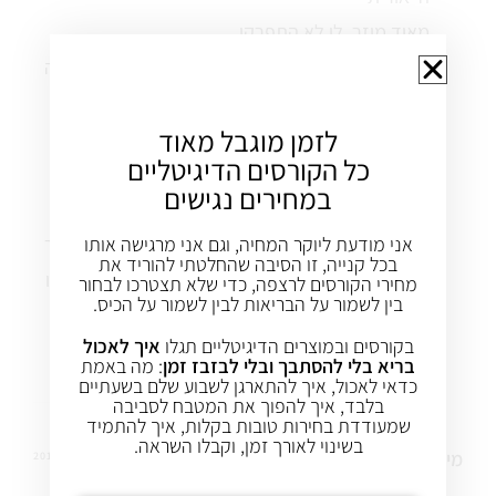
מאוד מוזר, לי לא התפרקו
כשהכנת את הקציצות שמת לב האם התערובת רטובה
או יבשה מדי?
לזמן מוגבל מאוד
צריך לשים לב לזה לפני שיוצרים קציצות, ואז אפשר
כל הקורסים הדיגיטליים
עוד לשחק עם הכמויות של החומרים היבשים או
במחירים נגישים
הרטובים
אם רטוב מדי, אפשר להוסיף קמח, אם יבש מדי אפשר
אני מודעת ליוקר המחיה, וגם אני מרגישה אותו
בכל קנייה, זו הסיבה שהחלטתי להוריד את
להוסיף עוד טחינה או אפילו עוד ירק (לדוגמא, בצל או
מחירי הקורסים לרצפה, כדי שלא תצטרכו לבחור
בין לשמור על הבריאות לבין לשמור על הכיס.
קישוא)
בקורסים ובמוצרים הדיגיטליים תגלו
איך לאכול
(כנל בפשטידות)
בריא בלי להסתבך ובלי לבזבז זמן
: מה באמת
כדאי לאכול, איך להתארגן לשבוע שלם בשעתיים
בלבד, איך להפוך את המטבח לסביבה
שמעודדת בחירות טובות בקלות, איך להתמיד
בשינוי לאורך זמן, וקבלו השראה.
מיכל
2 אוק 2012
REPLY