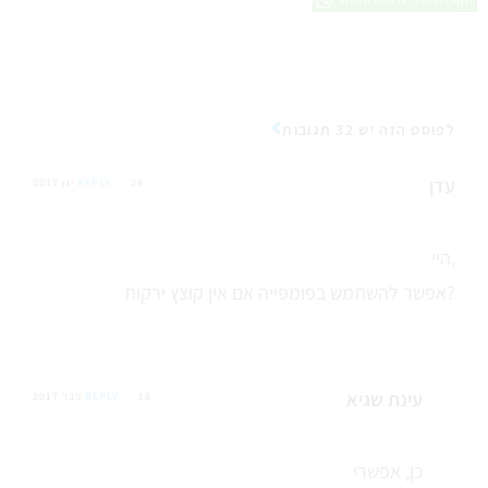
לפוסט הזה יש 32 תגובות
עדן
26 ינו 2017
REPLY
היי,
אפשר להשתמש בפומפייה אם אין קוצץ ירקות?
עינת שגיא
16 פבר 2017
REPLY
כן, אפשרי