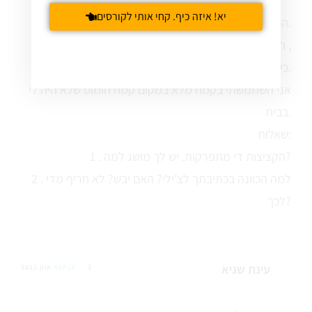
יא! איזה כיף. קחי אותי לקורסים
הכנתי ויצאו מאד מאד טעימות.
תודה על המתכון הטבעוני הזה ,
כי אני הכנתי בדומה לו אך עם ביצים ושמן.
אני השתמשתי בקמח מלא במקום קמח חומוס שלא היה לי
בבית.
שאלות:
1 . הקציצות די מתפרקות. יש לך מושג למה?
2 . למה הכוונה בכתיבתך לצ'ילי? האם יבש? לא חריף מדי
לכך?
עינת שגיא
2 אוק 2012
REPLY