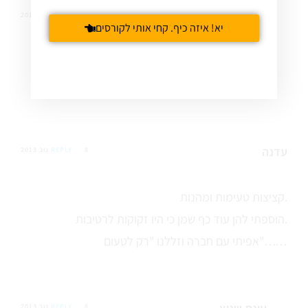
עינת שגיא
10 נוב 2013
REPLY
יא! איזה כיף. קחי אותי לקורסים
אני משרה 24 שעות
אפשר גם להסתפק ב-12
עדנה
8 נוב 2013
REPLY
קציצות טעימות ומהנות.
הוספתי להן עוד כף שמן כי היו זקוקות לרטיבות.
אפיתי עם חברה וזללנו "רק לטעום"……
8 נוב 2013
REPLY