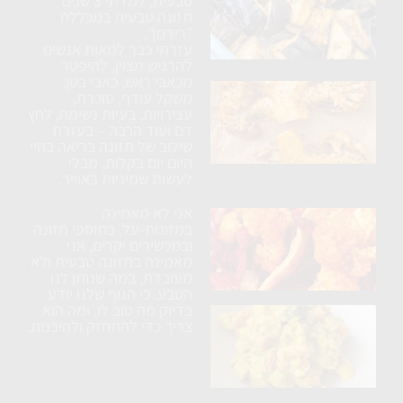
טבעית, למדתי 3 שנים
חצילים
תזונה טבעית במכללת
ללא
"רידמן".
עזרתי כבר למאות אנשים
טיגון
להרגיש מצוין, להיפטר
מכאבי ראש, כאבי בטן,
כרובית
משקל עודף, סוכרת,
עצירויות, בעיות נשימה, לחץ
נימוחה
דם ועוד הרבה – בעזרת
בתנור
שילוב של תזונה בריאה בחיי
עם
היום יום בקלות, מבלי
לעשות שמיניות באוויר.
תבלינים
אני לא מאמינה
ארוחת
במזונות-על, בתוספי תזונה
טורטיה
ובמכשירים יקרים, אני
מאמינה בתזונה טבעית ולא
טבעונית
מעובדת, במה שנותן לנו
הטבע. כי הגוף שלנו יודע
בדיוק מה טוב לו, ומה הוא
בטטה
צריך כדי להתחזק ולהיבנות.
ברוקולי
וטופו
בקרם