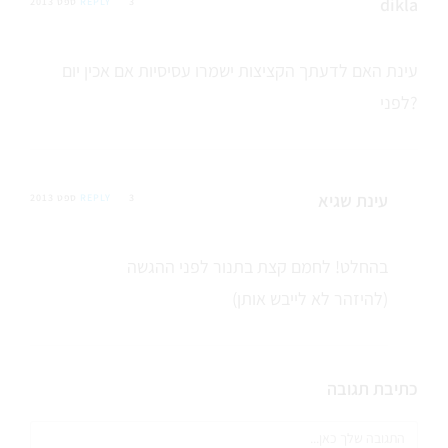
dikla
3 ספט 2013
REPLY
עינת האם לדעתך הקציצות ישמרו עסיסיות אם אכין יום
לפני?
עינת שגיא
3 ספט 2013
REPLY
בהחלט! לחמם קצת בתנור לפני ההגשה
(להיזהר לא לייבש אותן)
כתיבת תגובה