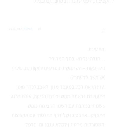
הקציצות, לפני שהנחת במחבת/בתבנית ?
חן
18 דצמ 2015
REPLY
היי עינת,
תודה על תשובתך המהירה…
גילוי נאות – השתמשתי בעדשים ירוקות שבישלתי
(יש קשר לדעתך?)
טחנתי את הכל במעבד מזון ולא בבלנדר מוט.
התערובת נראתה ממש יציבה ודביקה, אולם ברגע
ששמתי במחבת עם השמן הקציצות ממש
התפרקו..אז בסופו של דבר החלטתי עם הקציצות
המפורקות מהטיגון למלא עגבניות ופלפל,