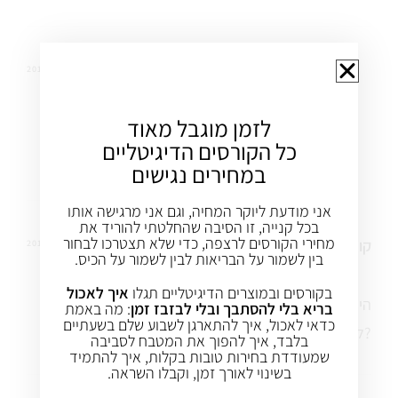
עינת שגיא
28 דצמ 2013
REPLY
לזמן מוגבל מאוד
כתוב
כל הקורסים הדיגיטליים
200 מעלות
במחירים נגישים
אני מודעת ליוקר המחיה, וגם אני מרגישה אותו
בכל קנייה, זו הסיבה שהחלטתי להוריד את
מחירי הקורסים לרצפה, כדי שלא תצטרכו לבחור
קובי
9 נוב 2013
REPLY
בין לשמור על הבריאות לבין לשמור על הכיס.
בקורסים ובמוצרים הדיגיטליים תגלו
איך לאכול
הי
בריא בלי להסתבך ובלי לבזבז זמן
: מה באמת
כדאי לאכול, איך להתארגן לשבוע שלם בשעתיים
לכמה זמן יש להשרות את העדשים?
בלבד, איך להפוך את המטבח לסביבה
שמעודדת בחירות טובות בקלות, איך להתמיד
בשינוי לאורך זמן, וקבלו השראה.