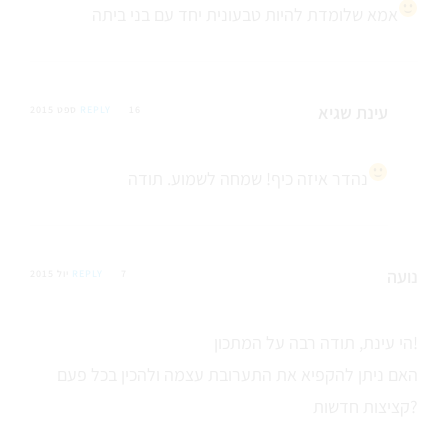
אמא שלומדת להיות טבעונית יחד עם בני ביתה
עינת שגיא
16 ספט 2015
REPLY
נהדר
איזה כיף! שמחה לשמוע. תודה
נועה
7 יול 2015
REPLY
הי עינת, תודה רבה על המתכון!
האם ניתן להקפיא את התערובת עצמה ולהכין בכל פעם
קציצות חדשות?