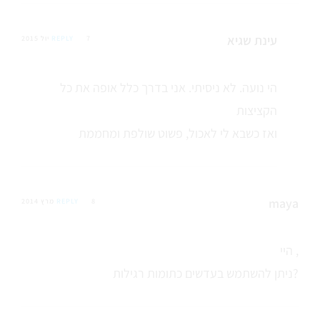
עינת שגיא
7 יול 2015
REPLY
הי נועה. לא ניסיתי. אני בדרך כלל אופה את כל
הקציצות
ואז כשבא לי לאכול, פשוט שולפת ומחממת
maya
8 מרץ 2014
REPLY
היי ,
ניתן להשתמש בעדשים כתומות רגילות?