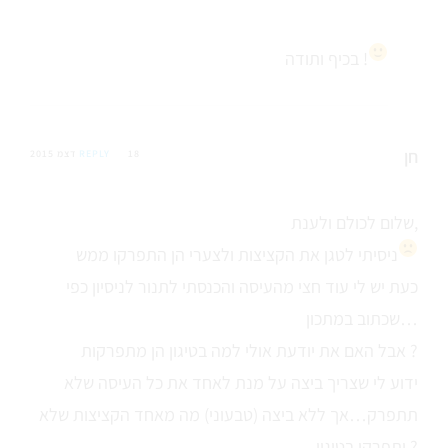
ותודה !
בכיף
חן
18 דצמ 2015
REPLY
שלום לכולם ולענת,
ניסיתי לטגן את הקציצות ולצערי הן התפרקו ממש
כעת יש לי עוד חצי מהעיסה והכנסתי לתנור לניסיון כפי
שכתוב במתכון…
אבל האם את יודעת אולי למה בטיגון הן מתפרקות ?
ידוע לי שצריך ביצה על מנת לאחד את כל העיסה שלא
תתפרק…אך ללא ביצה (טבעוני) מה מאחד הקציצות שלא
יתפרקו בטיגון ?