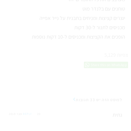
טוחנים עם בלנדר מוט
יוצרים קציצות ומניחים בתבנית על נייר אפייה
מכניסים לתנור ל-30 דקות
הופכים את הקציצות ומכניסים ל-10 דקות נוספות
צפיות
5,129
Share this on WhatsApp
לפוסט הזה יש 33 תגובות
גתית
20 פבר 2018
REPLY