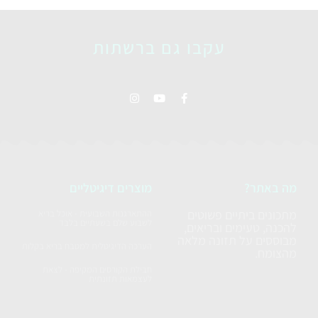
עקבו גם ברשתות
מה באתר?
מוצרים דיגיטליים
מתכונים ביתיים פשוטים
ההתארגנות השבועית - אוכל בריא
לשבוע שלם בשעתיים בלבד
להכנה, טעימים ובריאים,
מבוססים על תזונה מלאה
הערכה הדיגיטלית למטבח בריא בקלות
מהצומח.
חבילת הקורסים המקיפה - לצאת
לעצמאות תזונתית