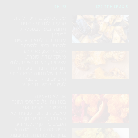
פוסטים אחרונים
מי אני
עינת שגיא, מדריכה לתזונה
סלט
טבעית, למדתי 3 שנים
חצילים
תזונה טבעית במכללת
ללא
"רידמן".
עזרתי כבר למאות אנשים
טיגון
להרגיש מצוין, להיפטר
מכאבי ראש, כאבי בטן,
כרובית
משקל עודף, סוכרת,
עצירויות, בעיות נשימה, לחץ
נימוחה
דם ועוד הרבה – בעזרת
בתנור
שילוב של תזונה בריאה בחיי
עם
היום יום בקלות, מבלי
לעשות שמיניות באוויר.
תבלינים
אני לא מאמינה
ארוחת
במזונות-על, בתוספי תזונה
טורטיה
ובמכשירים יקרים, אני
מאמינה בתזונה טבעית ולא
טבעונית
מעובדת, במה שנותן לנו
הטבע. כי הגוף שלנו יודע
בדיוק מה טוב לו, ומה הוא
בטטה
צריך כדי להתחזק ולהיבנות.