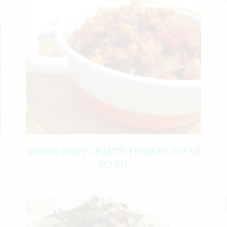
קדירה טבעונית מדגנים ירקות וחומוס
מונבט