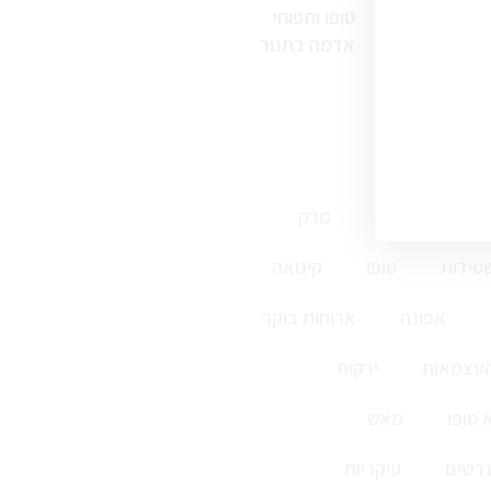
טופו ותפוחי
אדמה בתנור
ללא גלוטן
מרק
טידות
טופו
קינואה
אפונה
ארוחות בוקר
העצמאות
ירקות
 טופו
מאש
דשים
עיקריות