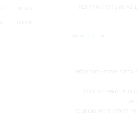
,יצא משובח פלוס תודה רבה
פטריות
קדי
שעועית
תו
14 נוב 2014
REPLY
יקח לי עד שהן יתרככו? (כמה בצלים
 אפשר להוסיף לזה בצל?
יי להוסיף? (קניתי מוכנים. כל