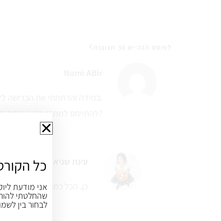
לפוסט הזה יש 36 תגובות
Nomi ABir
במידה והרתחתי את הכרישה ללא מלח.
להתייחס למתכון כפי שנכתב מבחינת הכמויות?
עינת שגיא
כל הקורס
כן. הכל כמו במתכון
אני מודעת ליוק
שהחלטתי להורי
לבחור בין לשמו