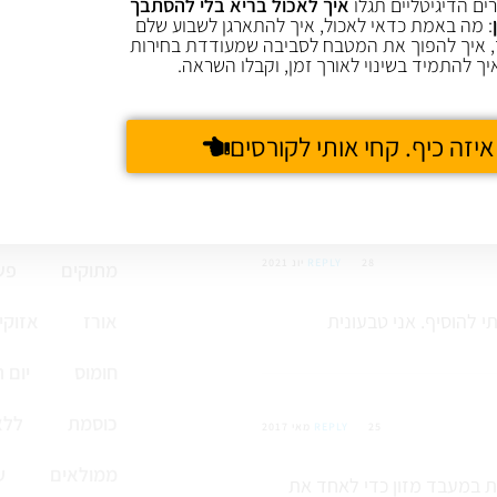
ים הדיגיטליים תגלו
איך לאכול בריא בלי להסתבך
: מה באמת כדאי לאכול, איך להתארגן לשבוע שלם
28 יונ 2021
REPLY
 איך להפוך את המטבח לסביבה שמעודדת בחירות
יך להתמיד בשינוי לאורך זמן, וקבלו השראה.
איזה כיף. קחי אותי לקורסים
קציצות ולביבות
28 יונ 2021
REPLY
מתוקים
פש
אורז
אזוקי
חומוס
יום 
כוסמת
ללא
25 מאי 2017
REPLY
ממולאים
ע
ת במעבד מזון כדי לאחד את