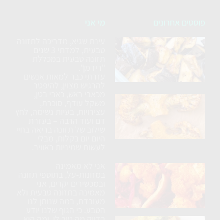
פוסטים אחרונים
מי אני
עינת שגיא, מדריכה לתזונה
סלט
טבעית, למדתי 3 שנים
חצילים
תזונה טבעית במכללת
ללא
"רידמן".
עזרתי כבר למאות אנשים
טיגון
להרגיש מצוין, להיפטר
מכאבי ראש, כאבי בטן,
כרובית
משקל עודף, סוכרת,
עצירויות, בעיות נשימה, לחץ
נימוחה
דם ועוד הרבה – בעזרת
בתנור
שילוב של תזונה בריאה בחיי
עם
היום יום בקלות, מבלי
לעשות שמיניות באוויר.
תבלינים
אני לא מאמינה
ארוחת
במזונות-על, בתוספי תזונה
טורטיה
ובמכשירים יקרים, אני
מאמינה בתזונה טבעית ולא
טבעונית
מעובדת, במה שנותן לנו
הטבע. כי הגוף שלנו יודע
בדיוק מה טוב לו, ומה הוא