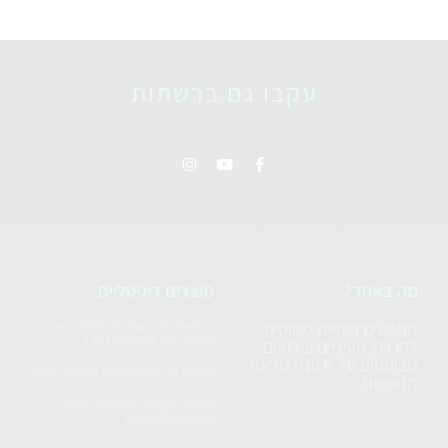
עקבו גם ברשתות
מה באתר?
מוצרים דיגיטליים
מתכונים ביתיים פשוטים
ההתארגנות השבועית - אוכל בריא
לשבוע שלם בשעתיים בלבד
להכנה, טעימים ובריאים,
מבוססים על תזונה מלאה
הערכה הדיגיטלית למטבח בריא בקלות
מהצומח.
חבילת הקורסים המקיפה - לצאת
לעצמאות תזונתית