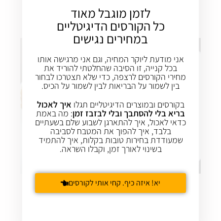
כדורי אורז על מצע פירה אפונה לימוני
לזמן מוגבל מאוד
כל הקורסים הדיגיטליים
במחירים נגישים
אני מודעת ליוקר המחיה, וגם אני מרגישה אותו
בכל קנייה, זו הסיבה שהחלטתי להוריד את
מחירי הקורסים לרצפה, כדי שלא תצטרכו לבחור
בין לשמור על הבריאות לבין לשמור על הכיס.
בקורסים ובמוצרים הדיגיטליים תגלו
איך לאכול
בריא בלי להסתבך ובלי לבזבז זמן
: מה באמת
כדאי לאכול, איך להתארגן לשבוע שלם בשעתיים
בלבד, איך להפוך את המטבח לסביבה
שמעודדת בחירות טובות בקלות, איך להתמיד
בשינוי לאורך זמן, וקבלו השראה.
יא! איזה כיף. קחי אותי לקורסים
קציצות קינואה חצילים ואפונה