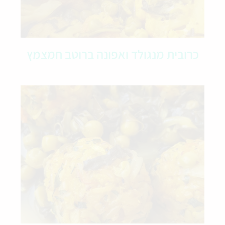
כרובית מנגולד ואפונה ברוטב חמצמץ