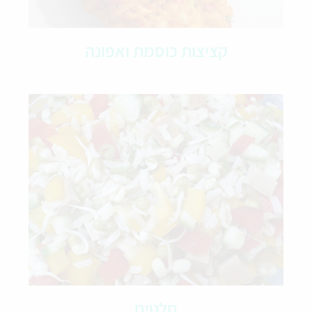
קציצות כוסמת ואפונה
סלטים