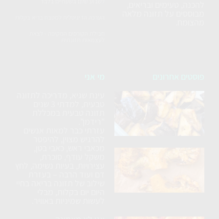
לשבוע שלם בשעתיים בלבד
להכנה, טעימים ובריאים,
מבוססים על תזונה מלאה
הערכה הדיגיטלית למטבח בריא בקלות
מהצומח.
חבילת הקורסים המקיפה - לצאת
לעצמאות תזונתית
פוסטים אחרונים
מי אני
עינת שגיא, מדריכה לתזונה
סלט
טבעית, למדתי 3 שנים
חצילים
תזונה טבעית במכללת
ללא
"רידמן".
עזרתי כבר למאות אנשים
טיגון
להרגיש מצוין, להיפטר
מכאבי ראש, כאבי בטן,
כרובית
משקל עודף, סוכרת,
עצירויות, בעיות נשימה, לחץ
נימוחה
דם ועוד הרבה – בעזרת
בתנור
שילוב של תזונה בריאה בחיי
עם
היום יום בקלות, מבלי
לעשות שמיניות באוויר.
תבלינים