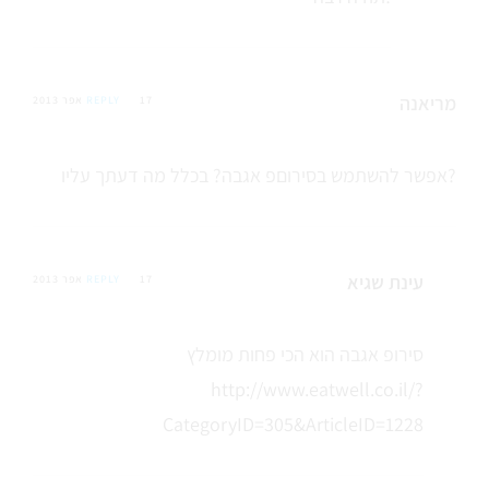
מריאנה
17 אפר 2013
REPLY
אפשר להשתמש בסירוםפ אגבה? בכלל מה דעתך עליו?
עינת שגיא
17 אפר 2013
REPLY
סירופ אגבה הוא הכי פחות מומלץ
http://www.eatwell.co.il/?
CategoryID=305&ArticleID=1228