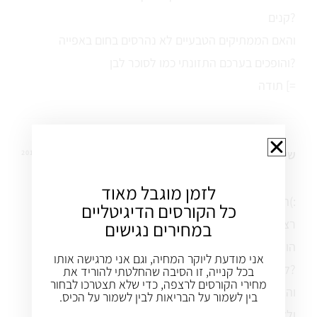
קנים?
והאם הממתיקים הטבעיים לא נהרסים בחום באפייה
והופכים בערכם התזונתי כמו לסוכר לבן?
תודה [=
שירה
22 אפר 2014
REPLY
לזמן מוגבל מאוד
היי עינת תודה על המתכון(:
כל הקורסים הדיגיטליים
רציתי לשאול אותך מה את אומרת לגבי שמן קוקוס? האם
במחירים נגישים
הוא בריא, כי יש הרבה חילוקי דעות לגביו.. והאם הוא יכול
אני מודעת ליוקר המחיה, וגם אני מרגישה אותו
להחליף מרגרינה במתכונים ובאיזה יחס? 1:1?
בכל קנייה, זו הסיבה שהחלטתי להוריד את
מחירי הקורסים לרצפה, כדי שלא תצטרכו לבחור
והאם יש תחליף אחר למרגרינה כי השמן קוקוס מאוד יקר
בין לשמור על הבריאות לבין לשמור על הכיס.
ולאפיית עוגות ועוגיות צריך הרבה מרגרינה