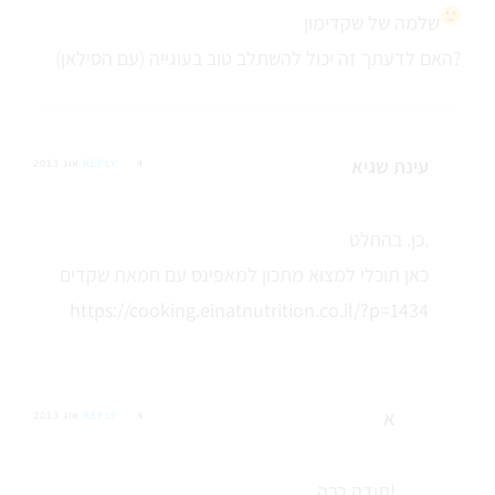
שלמה של שקדימון
האם לדעתך זה יכול להשתלב טוב בעוגייה (עם הסילאן)?
עינת שגיא
4 אוג 2013
REPLY
כן. בהחלט.
כאן תוכלי למצוא מתכון למאפינס עם חמאת שקדים
https://cooking.einatnutrition.co.il/?p=1434
א
4 אוג 2013
REPLY
תודה רבה!