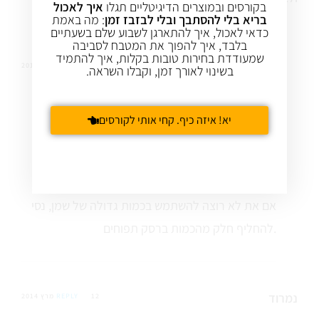
בקורסים ובמוצרים הדיגיטליים תגלו
איך לאכול
בריא בלי להסתבך ובלי לבזבז זמן
: מה באמת
כדאי לאכול, איך להתארגן לשבוע שלם בשעתיים
בלבד, איך להפוך את המטבח לסביבה
שמעודדת בחירות טובות בקלות, איך להתמיד
עינת שגיא
22 אפר 2014
REPLY
בשינוי לאורך זמן, וקבלו השראה.
הי שירה
יא! איזה כיף. קחי אותי לקורסים
שמן קוקוס בהחלט יכול להחליף מרגרינה או חמאה
בעוגות ועוגיות
והוא כמובן הרבה יותר בריא
אם את לא רוצה להשתמש בכמות גדולה של שמן, נסי
להחליף חלק מהכמות ברסק תפוחים.
נמרוד
12 מרץ 2014
REPLY