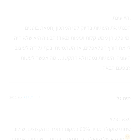
היי עינת,
הכנתי את העוגיות בדיוק לפי המתכון (חמאת בוטנים
ומייפל), הן ממש קלות ועימות מאוד! הבעיה היא שלא היה
לי את קורץ הפלאפלים, אז השתמשתי בכף גלידה לעיצוב
העוגיה. העוגיות נמסו ולא התקשו… מה אפשר לעשות
בפעם הבאה?
מיה גל
4 אוג 2012
REPLY
יצא נפלא!
שמתי שוקולד מריר 60% במקום התמרים הקצוצים, שילוב
מופלא של שוקולד עם חמאת בוטנים… שחיתות אמיתית