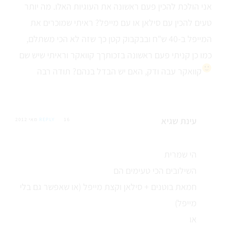
אני הולכת להכין פעם ראשונה את העוגיות האלו. מה יותר
טעים להכין עם סילאן או עם מייפל? ראיתי שמוכרים את
המייפל ב-40 ש"ח ובבקבוק קטן כך שזה לא הכי משתלם,
כמו כן קניתי פעם ראשונה בזכותךך קוואקר וראיתי שיש שם
קוואקר עבה ודק, האם יש הבדל בנהם? תודה רבה
עינת שגיא
16 מאי 2012
REPLY
הי שמרית
השילובים הכי טעימים הם
חמאת בוטנים + סילאן וקצת מייפל (או שאפשר גם בלי
מייפל)
או