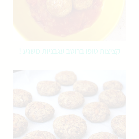
קציצות טופו ברוטב עגבניות משגע !