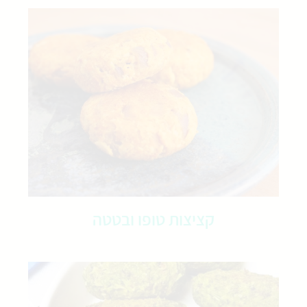
קציצות טופו ובטטה